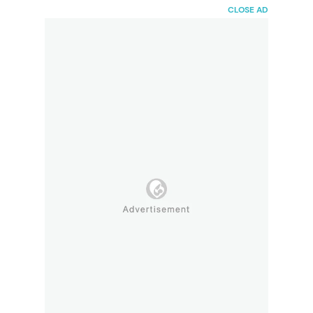
HaiBunda
CLOSE AD