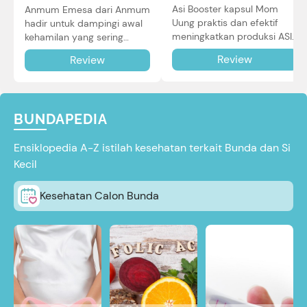
Asi Booster kapsul Mom
Anmum Emesa dari Anmum
Uung praktis dan efektif
hadir untuk dampingi awal
meningkatkan produksi ASI
kehamilan yang sering
Bunda untuk Si Kecil. Simak
diiringi dengan mual dan
Review
Review
review lengkapnya di sini.
muntah. Simak reviewnya di
sini.
BUNDAPEDIA
Ensiklopedia A-Z istilah kesehatan terkait Bunda dan Si
Kecil
Kesehatan Calon Bunda