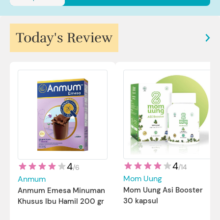
Today's Review
4
4
/
14
/
6
Mom Uung
Anmum
Mom Uung Asi Booster
Anmum Emesa Minuman
30 kapsul
Khusus Ibu Hamil 200 gr