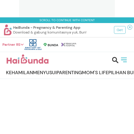
SCROLL TO CONTINUE WITH CONTENT
HaiBunda - Pregnancy & Parenting App
Get
Download & gabung komunitasnya yuk, Bun!
Partner RS
KEHAMILAN
MENYUSUI
PARENTING
MOM'S LIFE
PILIHAN B