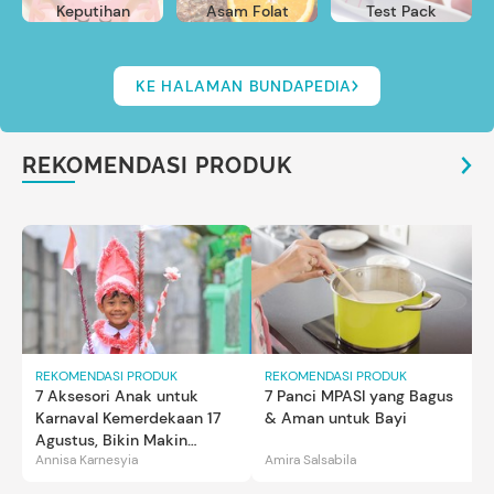
Keputihan
Asam Folat
Test Pack
KE HALAMAN BUNDAPEDIA
REKOMENDASI PRODUK
REKOMENDASI PRODUK
REKOMENDASI PRODUK
7 Aksesori Anak untuk
7 Panci MPASI yang Bagus
Karnaval Kemerdekaan 17
& Aman untuk Bayi
Agustus, Bikin Makin
Annisa Karnesyia
Amira Salsabila
Gemas