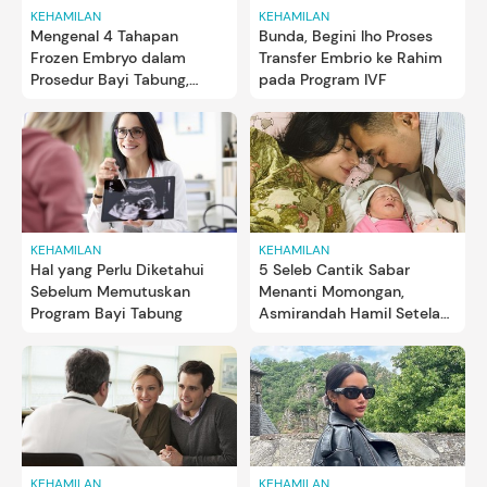
KEHAMILAN
KEHAMILAN
Mengenal 4 Tahapan
Bunda, Begini lho Proses
Frozen Embryo dalam
Transfer Embrio ke Rahim
Prosedur Bayi Tabung,
pada Program IVF
Tunggu Rahim Siap
KEHAMILAN
KEHAMILAN
Hal yang Perlu Diketahui
5 Seleb Cantik Sabar
Sebelum Memutuskan
Menanti Momongan,
Program Bayi Tabung
Asmirandah Hamil Setelah
7 Tahun Nikah
KEHAMILAN
KEHAMILAN