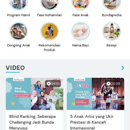
Program Hamil
Fase Kehamilan
Fase Anak
Bundapedia
Dongeng Anak
Rekomendasi
Nama Bayi
Resep
Produk
VIDEO
04:10
00:39
Blind Ranking, Seberapa
5 Anak Artis yang Ukir
Challenging Jadi Bunda
Prestasi di Kancah
Menyusui
Internasional