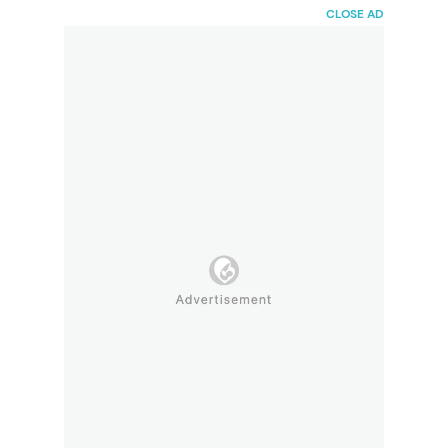
HaiBunda
CLOSE AD