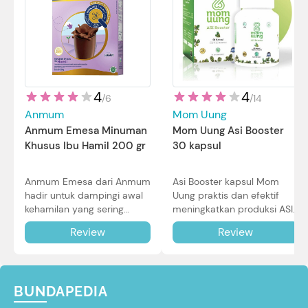
4
4
/
14
/
6
Mom Uung
Anmum
Mom Uung Asi Booster
Anmum Emesa Minuman
30 kapsul
Khusus Ibu Hamil 200 gr
Asi Booster kapsul Mom
Anmum Emesa dari Anmum
Uung praktis dan efektif
hadir untuk dampingi awal
meningkatkan produksi ASI
kehamilan yang sering
Bunda untuk Si Kecil. Simak
diiringi dengan mual dan
Review
Review
review lengkapnya di sini.
muntah. Simak reviewnya di
sini.
BUNDAPEDIA