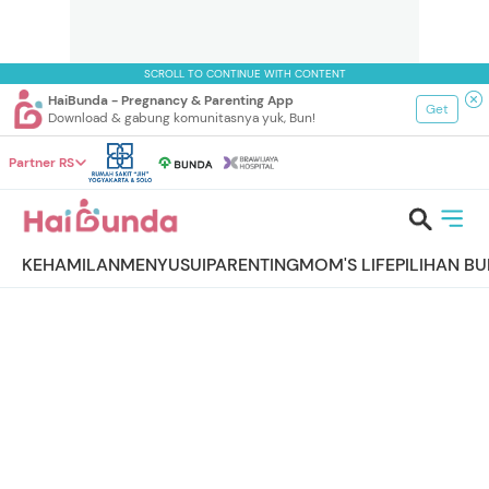
SCROLL TO CONTINUE WITH CONTENT
HaiBunda - Pregnancy & Parenting App
Get
Download & gabung komunitasnya yuk, Bun!
Partner RS
KEHAMILAN
MENYUSUI
PARENTING
MOM'S LIFE
PILIHAN B