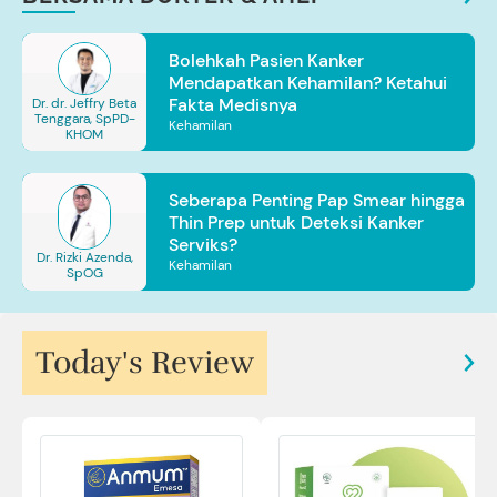
Bolehkah Pasien Kanker
Mendapatkan Kehamilan? Ketahui
Fakta Medisnya
Dr. dr. Jeffry Beta
Tenggara, SpPD-
Kehamilan
KHOM
Seberapa Penting Pap Smear hingga
Thin Prep untuk Deteksi Kanker
Serviks?
Dr. Rizki Azenda,
Kehamilan
SpOG
Today's Review