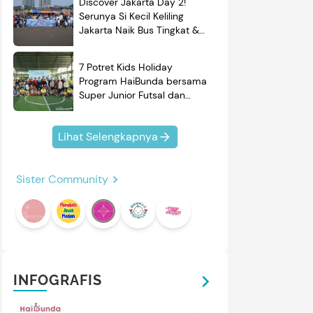
Discover Jakarta Day 2!
Serunya Si Kecil Keliling
Jakarta Naik Bus Tingkat &
Belajar Sejarah
7 Potret Kids Holiday
Program HaiBunda bersama
Super Junior Futsal dan
BRAND'S, Si Kecil & Ayah
Kompak Banget!
Lihat Selengkapnya
Sister Community
INFOGRAFIS