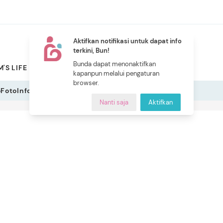
Aktifkan notifikasi untuk dapat info
terkini, Bun!
NEW
Bunda dapat menonaktifkan
'S LIFE
PILIHAN BUNDA
CERITA BUNDA
INDEKS
kapanpun melalui pengaturan
browser.
o
Foto
Infografis
Nanti saja
Aktifkan