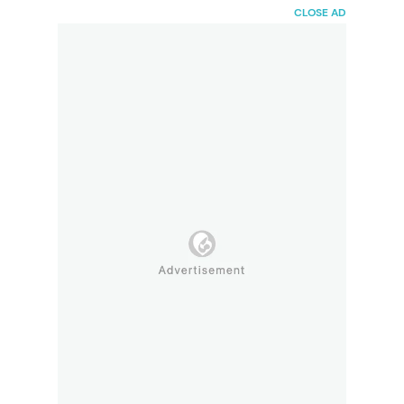
HaiBunda
CLOSE AD