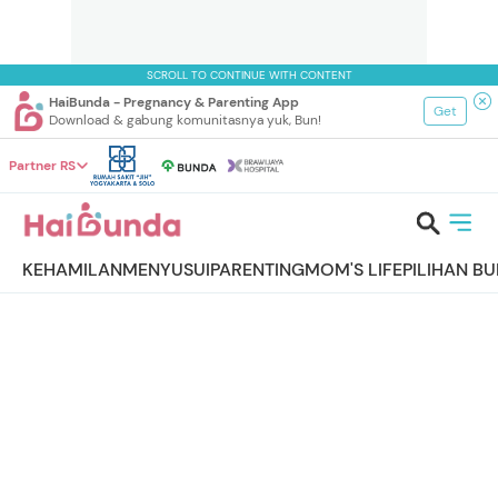
SCROLL TO CONTINUE WITH CONTENT
HaiBunda - Pregnancy & Parenting App
Get
Download & gabung komunitasnya yuk, Bun!
Partner RS
KEHAMILAN
MENYUSUI
PARENTING
MOM'S LIFE
PILIHAN B