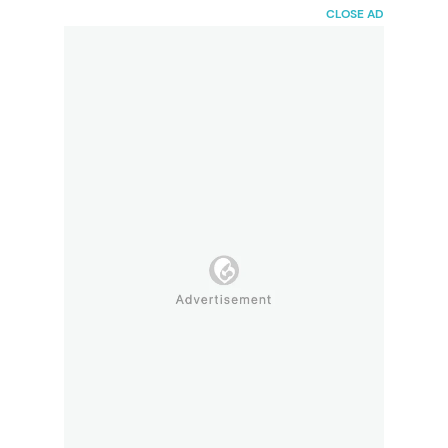
HaiBunda
CLOSE AD