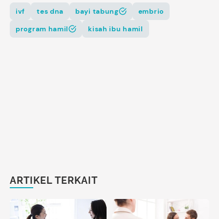
ivf
tes dna
bayi tabung
embrio
program hamil
kisah ibu hamil
ARTIKEL TERKAIT