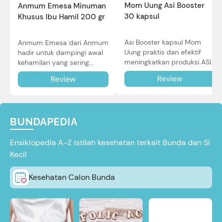
Mom Uung Asi Booster
Anmum Emesa Minuman
30 kapsul
Khusus Ibu Hamil 200 gr
Asi Booster kapsul Mom
Anmum Emesa dari Anmum
Uung praktis dan efektif
hadir untuk dampingi awal
meningkatkan produksi ASI
kehamilan yang sering
Bunda untuk Si Kecil. Simak
diiringi dengan mual dan
Review
Review
review lengkapnya di sini.
muntah. Simak reviewnya di
sini.
BUNDAPEDIA
Ensiklopedia A-Z istilah kesehatan terkait Bunda dan Si
Kecil
Kesehatan Calon Bunda