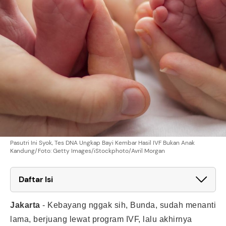
Pasutri Ini Syok, Tes DNA Ungkap Bayi Kembar Hasil IVF Bukan Anak
Kandung/Foto: Getty Images/iStockphoto/Avril Morgan
Daftar Isi
Jakarta
-
Kebayang nggak sih, Bunda, sudah menanti
lama, berjuang lewat program IVF, lalu akhirnya