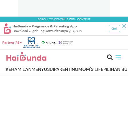
SCROLL TO CONTINUE WITH CONTENT
HaiBunda - Pregnancy & Parenting App
Get
Download & gabung komunitasnya yuk, Bun!
Partner RS
KEHAMILAN
MENYUSUI
PARENTING
MOM'S LIFE
PILIHAN B