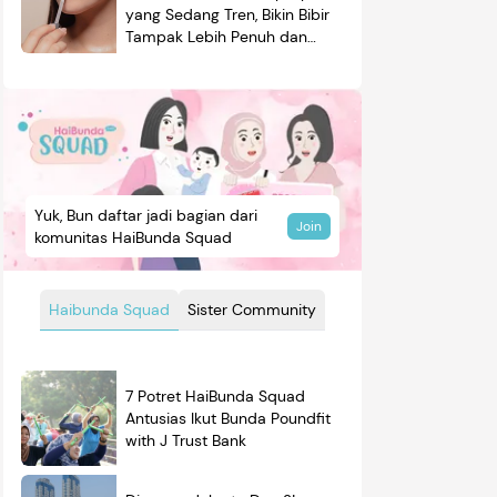
yang Sedang Tren, Bikin Bibir
Tampak Lebih Penuh dan
Berkilau
Yuk, Bun daftar jadi bagian dari
Join
komunitas HaiBunda Squad
Haibunda Squad
Sister Community
7 Potret HaiBunda Squad
Antusias Ikut Bunda Poundfit
with J Trust Bank