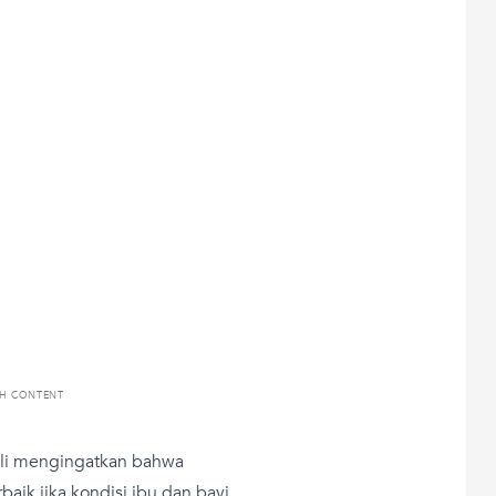
TH CONTENT
hli mengingatkan bahwa
baik jika kondisi ibu dan bayi