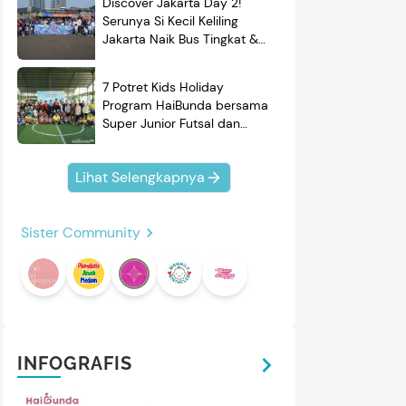
Discover Jakarta Day 2!
Serunya Si Kecil Keliling
Jakarta Naik Bus Tingkat &
Belajar Sejarah
7 Potret Kids Holiday
Program HaiBunda bersama
Super Junior Futsal dan
BRAND'S, Si Kecil & Ayah
Kompak Banget!
Lihat Selengkapnya
Sister Community
INFOGRAFIS