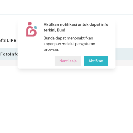
Aktifkan notifikasi untuk dapat info
terkini, Bun!
NEW
Bunda dapat menonaktifkan
'S LIFE
PILIHAN BUNDA
CERITA BUNDA
INDEKS
kapanpun melalui pengaturan
browser.
o
Foto
Infografis
Nanti saja
Aktifkan