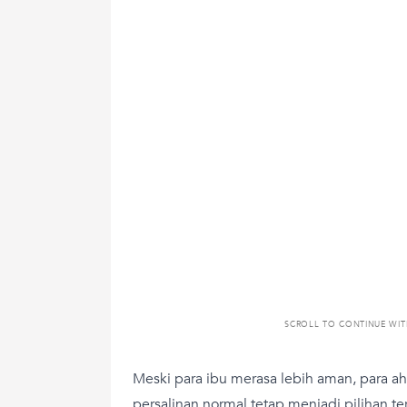
SCROLL TO CONTINUE WI
Meski para ibu merasa lebih aman, para a
persalinan normal tetap menjadi pilihan ter