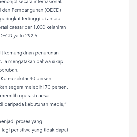
enonjol secara internasional.
omi dan Pembangunan (OECD)
ringkat tertinggi di antara
asi caesar per 1.000 kelahiran
a OECD yaitu 292,5.
ikit kemungkinan penurunan
at. Ia mengatakan bahwa sikap
 berubah.
 Korea sekitar 40 persen.
kan segera melebihi 70 persen.
a memilih operasi caesar
di daripada kebutuhan medis,”
.
menjadi proses yang
 lagi peristiwa yang tidak dapat