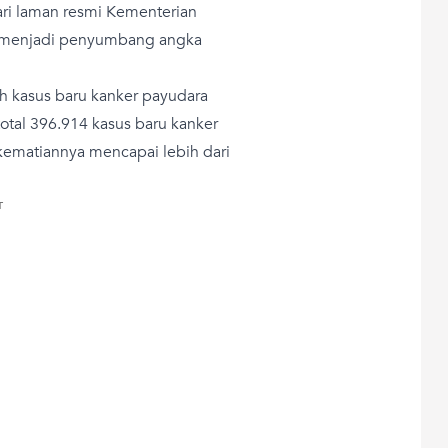
ari laman resmi Kementerian
ga menjadi penyumbang angka
h kasus baru kanker payudara
total 396.914 kasus baru kanker
 kematiannya mencapai lebih dari
T