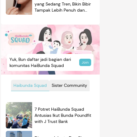
yang Sedang Tren, Bikin Bibir
Tampak Lebih Penuh dan
Berkilau
Yuk, Bun daftar jadi bagian dari
Join
komunitas HaiBunda Squad
Haibunda Squad
Sister Community
7 Potret HaiBunda Squad
Antusias Ikut Bunda Poundfit
with J Trust Bank