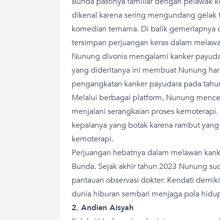
Bunda pastinya familiar dengan pelawak k
dikenal karena sering mengundang gelak t
komedian ternama. Di balik gemerlapnya
tersimpan perjuangan keras dalam melawa
Nunung divonis mengalami kanker payudar
yang dideritanya ini membuat Nunung har
pengangkatan kanker payudara pada tahun
Melalui berbagai platform, Nunung mence
menjalani serangkaian proses kemoterap
kepalanya yang botak karena rambut yang 
kemoterapi.
Perjuangan hebatnya dalam melawan kank
Bunda. Sejak akhir tahun 2023 Nunung s
pantauan observasi dokter. Kendati demikia
dunia hiburan sembari menjaga pola hidup
2. Andien Aisyah