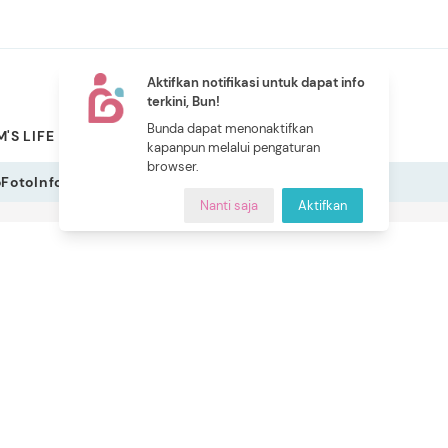
Aktifkan notifikasi untuk dapat info
terkini, Bun!
NEW
Bunda dapat menonaktifkan
'S LIFE
PILIHAN BUNDA
CERITA BUNDA
INDEKS
kapanpun melalui pengaturan
browser.
o
Foto
Infografis
Nanti saja
Aktifkan