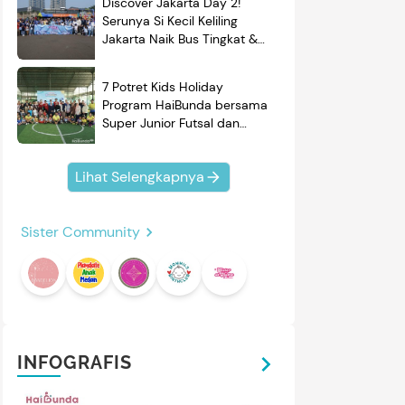
Discover Jakarta Day 2!
Serunya Si Kecil Keliling
Jakarta Naik Bus Tingkat &
Belajar Sejarah
7 Potret Kids Holiday
Program HaiBunda bersama
Super Junior Futsal dan
BRAND'S, Si Kecil & Ayah
Kompak Banget!
Lihat Selengkapnya
Sister Community
INFOGRAFIS