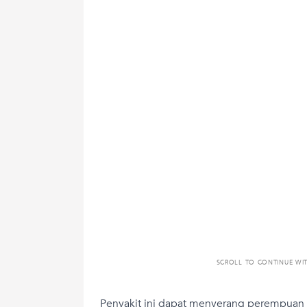
SCROLL TO CONTINUE WI
Penyakit ini dapat menyerang perempuan d