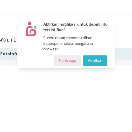
Aktifkan notifikasi untuk dapat info
terkini, Bun!
NEW
Bunda dapat menonaktifkan
'S LIFE
PILIHAN BUNDA
CERITA BUNDA
INDEKS
kapanpun melalui pengaturan
browser.
o
Foto
Infografis
Nanti saja
Aktifkan