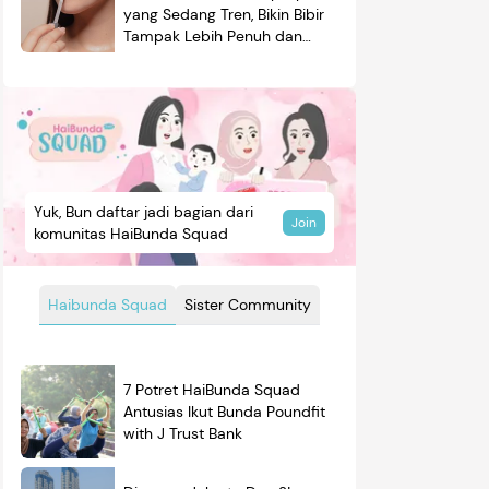
yang Sedang Tren, Bikin Bibir
Tampak Lebih Penuh dan
Berkilau
Yuk, Bun daftar jadi bagian dari
Join
komunitas HaiBunda Squad
Haibunda Squad
Sister Community
7 Potret HaiBunda Squad
Antusias Ikut Bunda Poundfit
with J Trust Bank