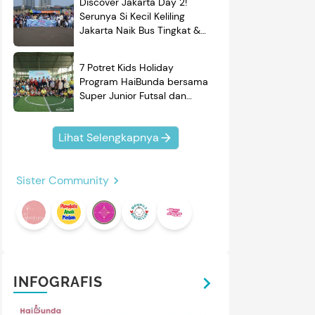
Discover Jakarta Day 2!
Serunya Si Kecil Keliling
Jakarta Naik Bus Tingkat &
Belajar Sejarah
7 Potret Kids Holiday
Program HaiBunda bersama
Super Junior Futsal dan
BRAND'S, Si Kecil & Ayah
Kompak Banget!
Lihat Selengkapnya
Sister Community
INFOGRAFIS