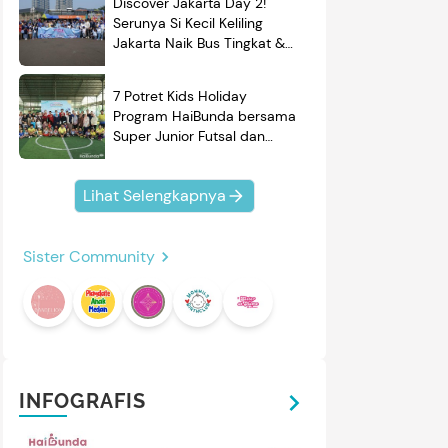
Discover Jakarta Day 2!
Serunya Si Kecil Keliling
Jakarta Naik Bus Tingkat &
Belajar Sejarah
7 Potret Kids Holiday
Program HaiBunda bersama
Super Junior Futsal dan
BRAND'S, Si Kecil & Ayah
Kompak Banget!
Lihat Selengkapnya
Sister Community
INFOGRAFIS