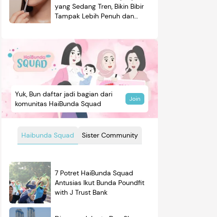
yang Sedang Tren, Bikin Bibir
Tampak Lebih Penuh dan
Berkilau
Yuk, Bun daftar jadi bagian dari
Join
komunitas HaiBunda Squad
Haibunda Squad
Sister Community
7 Potret HaiBunda Squad
Antusias Ikut Bunda Poundfit
with J Trust Bank