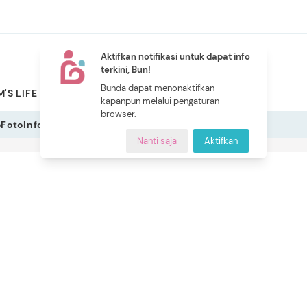
Aktifkan notifikasi untuk dapat info
terkini, Bun!
NEW
Bunda dapat menonaktifkan
'S LIFE
PILIHAN BUNDA
CERITA BUNDA
INDEKS
kapanpun melalui pengaturan
browser.
o
Foto
Infografis
Nanti saja
Aktifkan