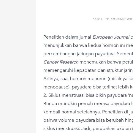
SCROLL TO CONTINUE WI
Penelitian dalam jurnal
European Journal o
menunjukkan bahwa kedua hormon ini mem
perkembangan jaringan payudara. Sementara
Cancer Research
menemukan bahwa perub
memengaruhi kepadatan dan struktur jarin
Artinya, saat hormon menurun (misalnya s
menopause), payudara bisa terlihat lebih ke
2. Siklus menstruasi bisa bikin payudara 'n
Bunda mungkin pernah merasa payudara le
kembali normal setelahnya. Penelitian di j
bahwa volume payudara bisa berubah hing
siklus menstruasi. Jadi, perubahan ukuran 