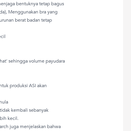
 menjaga bentuknya tetap bagus
dada), Menggunakan bra yang
runan berat badan tetap
cil
irahat' sehingga volume payudara
tuk produksi ASI akan
mula
tidak kembali sebanyak
ih kecil.
search juga menjelaskan bahwa