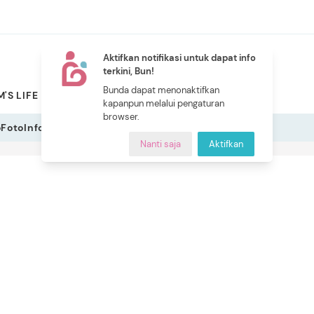
Aktifkan notifikasi untuk dapat info
terkini, Bun!
NEW
Bunda dapat menonaktifkan
'S LIFE
PILIHAN BUNDA
CERITA BUNDA
INDEKS
kapanpun melalui pengaturan
browser.
o
Foto
Infografis
Nanti saja
Aktifkan