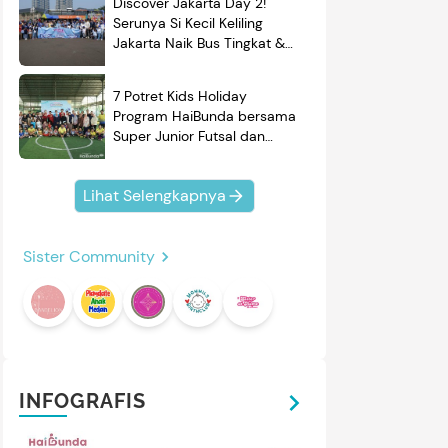
Discover Jakarta Day 2!
Serunya Si Kecil Keliling
Jakarta Naik Bus Tingkat &
Belajar Sejarah
7 Potret Kids Holiday
Program HaiBunda bersama
Super Junior Futsal dan
BRAND'S, Si Kecil & Ayah
Kompak Banget!
Lihat Selengkapnya
Sister Community
INFOGRAFIS