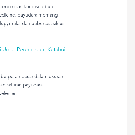
hormon dan kondisi tubuh.
Medicine, payudara memang
p, mulai dari pubertas, siklus
e.
i Umur Perempuan, Ketahui
 berperan besar dalam ukuran
n saluran payudara.
lenjar.
T