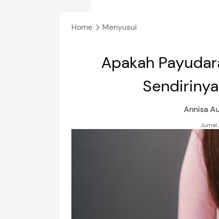
Home
Menyusui
Apakah Payudara
Sendiriny
Annisa A
Jumat,