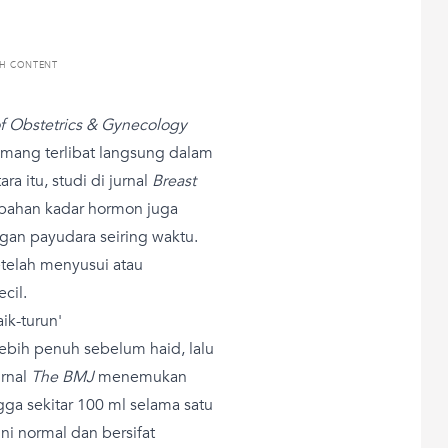
TH CONTENT
f Obstetrics & Gynecology
ang terlibat langsung dalam
 itu, studi di jurnal
Breast
ahan kadar hormon juga
gan payudara seiring waktu.
etelah menyusui atau
cil.
aik-turun'
bih penuh sebelum haid, lalu
urnal
The BMJ
menemukan
ga sekitar 100 ml selama satu
ini normal dan bersifat