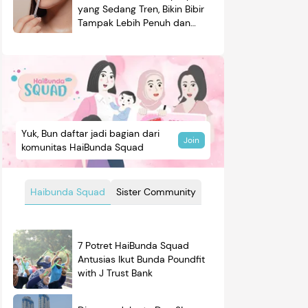
yang Sedang Tren, Bikin Bibir
Tampak Lebih Penuh dan
Berkilau
Yuk, Bun daftar jadi bagian dari
Join
komunitas HaiBunda Squad
Haibunda Squad
Sister Community
7 Potret HaiBunda Squad
Antusias Ikut Bunda Poundfit
with J Trust Bank