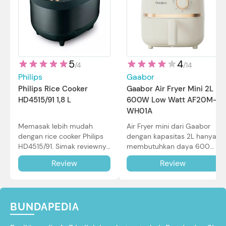
5
4
/
4
/
14
Philips
Gaabor
Philips Rice Cooker
Gaabor Air Fryer Mini 2L
HD4515/91 1,8 L
600W Low Watt AF20M-
WH01A
Memasak lebih mudah
Air Fryer mini dari Gaabor
dengan rice cooker Philips
dengan kapasitas 2L hanya
HD4515/91. Simak reviewnya
membutuhkan daya 600W
di sini.
dalam pemakaian. Simak
Review
Review
review selengkapnya di sini.
BUNDAPEDIA