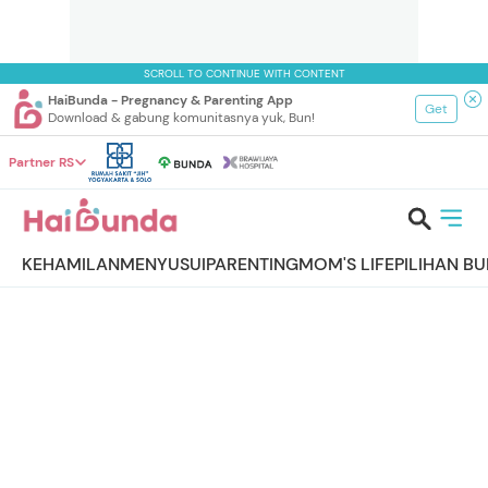
SCROLL TO CONTINUE WITH CONTENT
HaiBunda - Pregnancy & Parenting App
Get
Download & gabung komunitasnya yuk, Bun!
Partner RS
KEHAMILAN
MENYUSUI
PARENTING
MOM'S LIFE
PILIHAN B