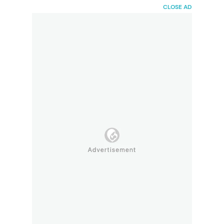
HaiBunda
CLOSE AD