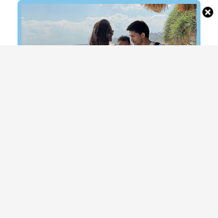
Potret Gemas Arash Anak Aaliyah Massaid