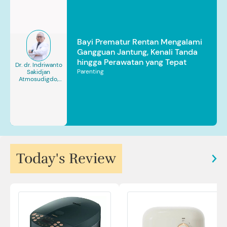
Bayi Prematur Rentan Mengalami
Gangguan Jantung, Kenali Tanda
hingga Perawatan yang Tepat
Dr. dr. Indriwanto
Parenting
Sakidjan
Atmosudigdo,
Sp.JP(K). MARS
Today's Review