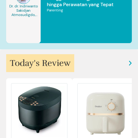
hingga Perawatan yang Tepat
Dr. dr. Indriwanto
Parenting
Sakidjan
Atmosudigdo,
Sp.JP(K). MARS
Today's Review