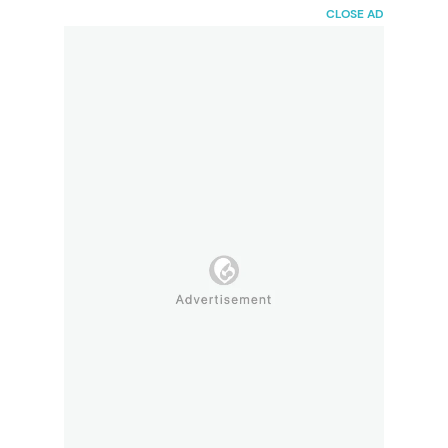
HaiBunda
CLOSE AD