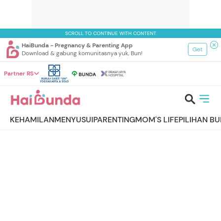
SCROLL TO CONTINUE WITH CONTENT
HaiBunda - Pregnancy & Parenting App
Get
Download & gabung komunitasnya yuk, Bun!
Partner RS
KEHAMILAN
MENYUSUI
PARENTING
MOM'S LIFE
PILIHAN B