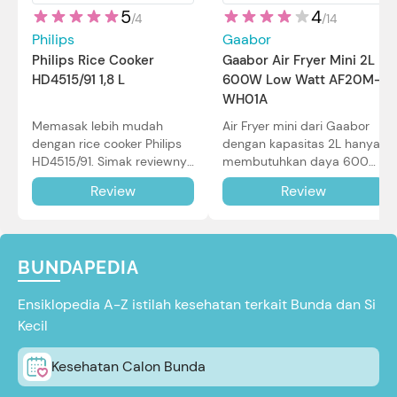
5
4
/
4
/
14
Philips
Gaabor
Philips Rice Cooker
Gaabor Air Fryer Mini 2L
HD4515/91 1,8 L
600W Low Watt AF20M-
WH01A
Memasak lebih mudah
Air Fryer mini dari Gaabor
dengan rice cooker Philips
dengan kapasitas 2L hanya
HD4515/91. Simak reviewnya
membutuhkan daya 600W
di sini.
dalam pemakaian. Simak
Review
Review
review selengkapnya di sini.
BUNDAPEDIA
Ensiklopedia A-Z istilah kesehatan terkait Bunda dan Si
Kecil
Kesehatan Calon Bunda