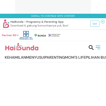
SCROLL TO CONTINUE WITH CONTENT
HaiBunda - Pregnancy & Parenting App
Get
Download & gabung komunitasnya yuk, Bun!
Partner RS
KEHAMILAN
MENYUSUI
PARENTING
MOM'S LIFE
PILIHAN B