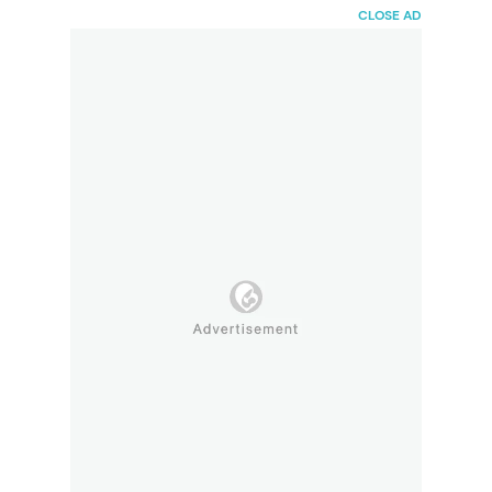
HaiBunda
CLOSE AD