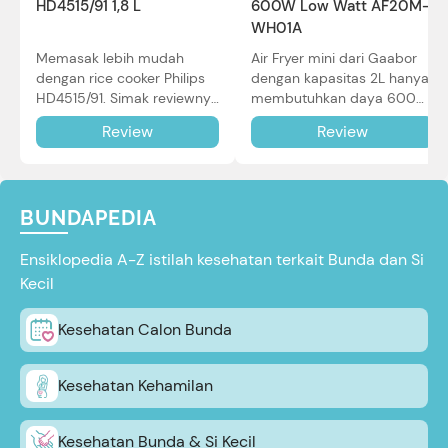
HD4515/91 1,8 L
600W Low Watt AF20M-
WH01A
Memasak lebih mudah
Air Fryer mini dari Gaabor
dengan rice cooker Philips
dengan kapasitas 2L hanya
HD4515/91. Simak reviewnya
membutuhkan daya 600W
di sini.
dalam pemakaian. Simak
Review
Review
review selengkapnya di sini.
BUNDAPEDIA
Ensiklopedia A-Z istilah kesehatan terkait Bunda dan Si
Kecil
Kesehatan Calon Bunda
Kesehatan Kehamilan
Kesehatan Bunda & Si Kecil