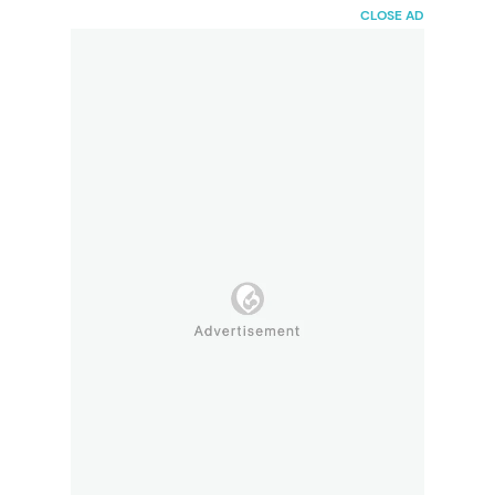
HaiBunda
CLOSE AD