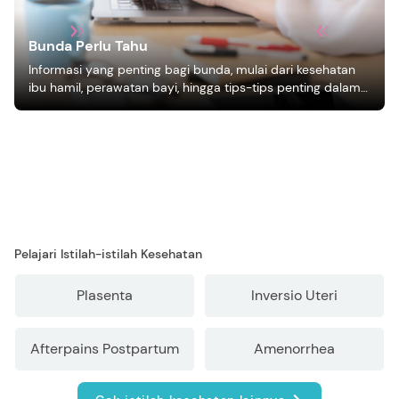
Bunda Perlu Tahu
Informasi yang penting bagi bunda, mulai dari kesehatan
ibu hamil, perawatan bayi, hingga tips-tips penting dalam
mengasuh anak
Pelajari Istilah-istilah Kesehatan
Plasenta
Inversio Uteri
Afterpains Postpartum
Amenorrhea