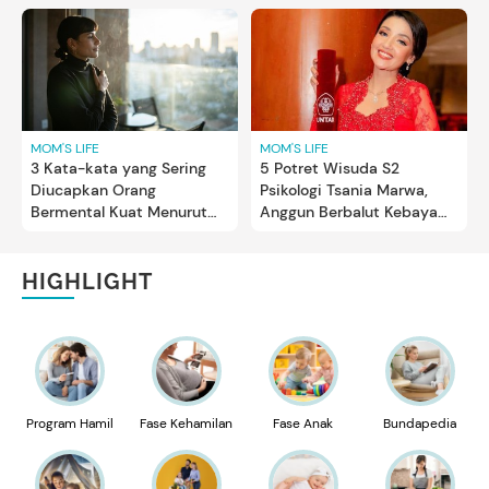
MOM'S LIFE
MOM'S LIFE
3 Kata-kata yang Sering
5 Potret Wisuda S2
Diucapkan Orang
Psikologi Tsania Marwa,
Bermental Kuat Menurut
Anggun Berbalut Kebaya
Psikolog
Merah
HIGHLIGHT
Program Hamil
Fase Kehamilan
Fase Anak
Bundapedia