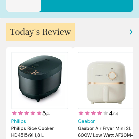
Today's Review
5
4
/
4
/
14
Philips
Gaabor
Philips Rice Cooker
Gaabor Air Fryer Mini 2L
HD4515/91 1,8 L
600W Low Watt AF20M-