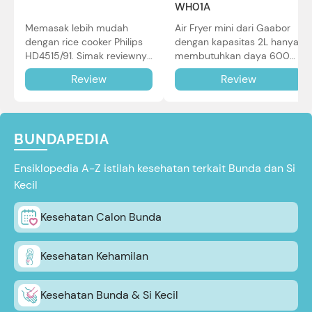
WH01A
Memasak lebih mudah
Air Fryer mini dari Gaabor
dengan rice cooker Philips
dengan kapasitas 2L hanya
HD4515/91. Simak reviewnya
membutuhkan daya 600W
di sini.
dalam pemakaian. Simak
Review
Review
review selengkapnya di sini.
BUNDAPEDIA
Ensiklopedia A-Z istilah kesehatan terkait Bunda dan Si
Kecil
Kesehatan Calon Bunda
Kesehatan Kehamilan
Kesehatan Bunda & Si Kecil