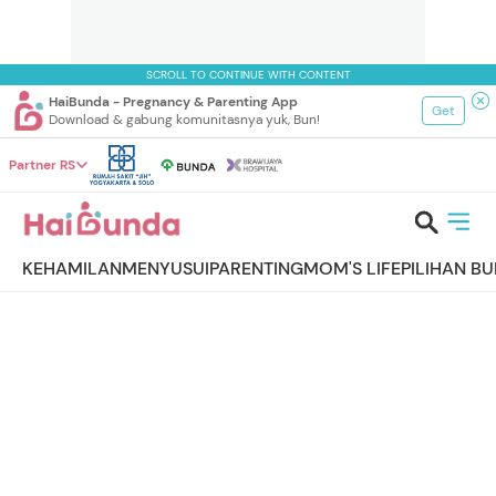
SCROLL TO CONTINUE WITH CONTENT
HaiBunda - Pregnancy & Parenting App
Get
Download & gabung komunitasnya yuk, Bun!
Partner RS
KEHAMILAN
MENYUSUI
PARENTING
MOM'S LIFE
PILIHAN B