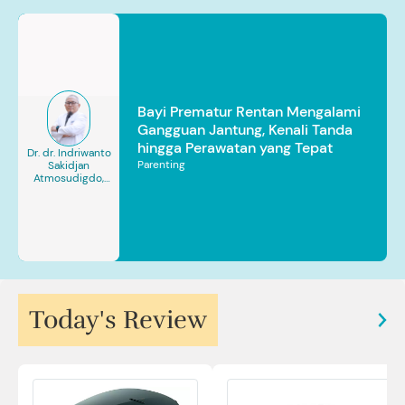
Bayi Prematur Rentan Mengalami
Gangguan Jantung, Kenali Tanda
hingga Perawatan yang Tepat
Dr. dr. Indriwanto
Parenting
Sakidjan
Atmosudigdo,
Sp.JP(K). MARS
Today's Review