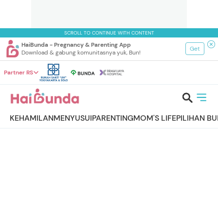
SCROLL TO CONTINUE WITH CONTENT
HaiBunda - Pregnancy & Parenting App
Get
Download & gabung komunitasnya yuk, Bun!
Partner RS
KEHAMILAN
MENYUSUI
PARENTING
MOM'S LIFE
PILIHAN B