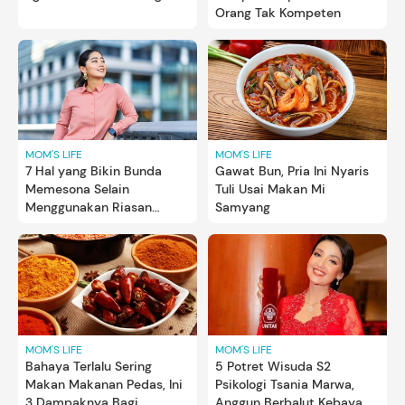
Orang Tak Kompeten
MOM'S LIFE
MOM'S LIFE
7 Hal yang Bikin Bunda
Gawat Bun, Pria Ini Nyaris
Memesona Selain
Tuli Usai Makan Mi
Menggunakan Riasan
Samyang
Wajah
MOM'S LIFE
MOM'S LIFE
Bahaya Terlalu Sering
5 Potret Wisuda S2
Makan Makanan Pedas, Ini
Psikologi Tsania Marwa,
3 Dampaknya Bagi
Anggun Berbalut Kebaya