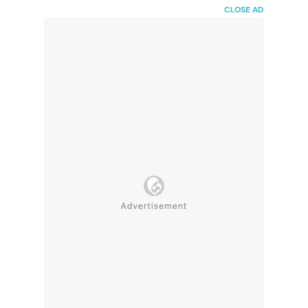
HaiBunda
CLOSE AD