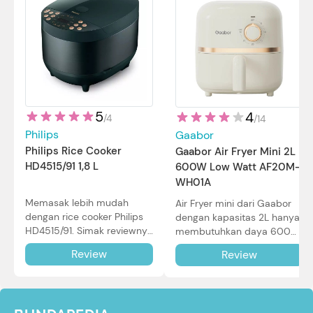
5
4
/
4
/
14
Philips
Gaabor
Philips Rice Cooker
Gaabor Air Fryer Mini 2L
HD4515/91 1,8 L
600W Low Watt AF20M-
WH01A
Memasak lebih mudah
Air Fryer mini dari Gaabor
dengan rice cooker Philips
dengan kapasitas 2L hanya
HD4515/91. Simak reviewnya
membutuhkan daya 600W
di sini.
dalam pemakaian. Simak
Review
Review
review selengkapnya di sini.