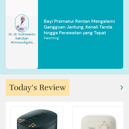
Bayi Prematur Rentan Mengalami
Gangguan Jantung, Kenali Tanda
hingga Perawatan yang Tepat
Dr. dr. Indriwanto
Parenting
Sakidjan
Atmosudigdo,
Sp.JP(K). MARS
Today's Review