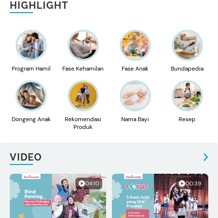
HIGHLIGHT
Program Hamil
Fase Kehamilan
Fase Anak
Bundapedia
Dongeng Anak
Rekomendasi
Nama Bayi
Resep
Produk
VIDEO
04:10
00:39