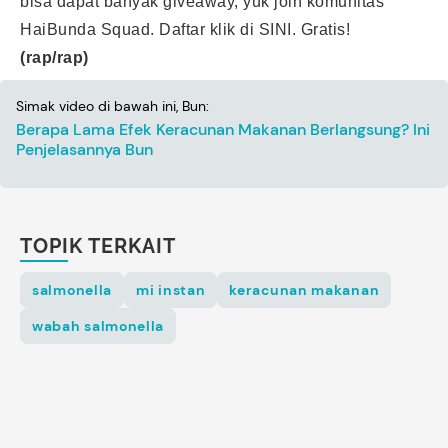
bisa dapat banyak giveaway, yuk join komunitas
HaiBunda Squad. Daftar klik di
SINI.
Gratis!
(rap/rap)
Simak video di bawah ini, Bun:
Berapa Lama Efek Keracunan Makanan Berlangsung? Ini
Penjelasannya Bun
TOPIK TERKAIT
salmonella
mi instan
keracunan makanan
wabah salmonella