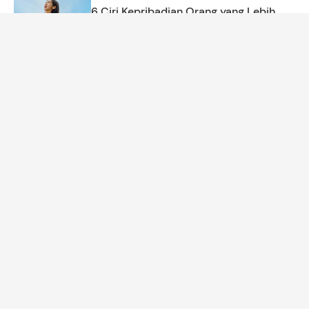
6 Ciri Kepribadian Orang yang Lebih
Menyukai Musim Panas
Asri Ediyati
REKOMENDASI PRODUK
7 Panci MPASI yang Bagus & Aman
untuk Bayi
Amira Salsabila
KEHAMILAN
Cerita Bunda Rahasiakan Kehamilan
dari 6 Putrinya, Pulang dari RS Bawa
Bayi Baru
Annisa Aulia Rahim
NAMA BAYI
150 Nama Bayi Terinspirasi Embun dan
Artinya untuk Anak Laki-laki dan
Perempuan