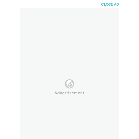
HaiBunda
CLOSE AD