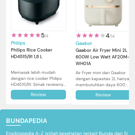
5
4
/
4
/
14
Philips
Gaabor
Philips Rice Cooker
Gaabor Air Fryer Mini 2L
HD4515/91 1,8 L
600W Low Watt AF20M-
WH01A
Memasak lebih mudah
Air Fryer mini dari Gaabor
dengan rice cooker Philips
dengan kapasitas 2L hanya
HD4515/91. Simak reviewnya
membutuhkan daya 600W
di sini.
dalam pemakaian. Simak
Review
Review
review selengkapnya di sini.
BUNDAPEDIA
Ensiklopedia A-Z istilah kesehatan terkait Bunda dan Si