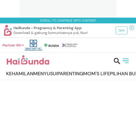
SCROLL TO CONTINUE WITH CONTENT
HaiBunda - Pregnancy & Parenting App
Get
Download & gabung komunitasnya yuk, Bun!
Partner RS
KEHAMILAN
MENYUSUI
PARENTING
MOM'S LIFE
PILIHAN B