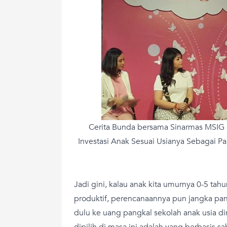
Cerita Bunda bersama Sinarmas MSIG
Investasi Anak Sesuai Usianya Sebagai Pare
Jadi gini, kalau anak kita umurnya 0-5 tah
produktif, perencanaannya pun jangka panja
dulu ke uang pangkal sekolah anak usia din
dipilih di masa ini adalah yang berbasis s