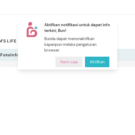
Aktifkan notifikasi untuk dapat info
terkini, Bun!
NEW
Bunda dapat menonaktifkan
'S LIFE
PILIHAN BUNDA
CERITA BUNDA
INDEKS
kapanpun melalui pengaturan
browser.
o
Foto
Infografis
Nanti saja
Aktifkan