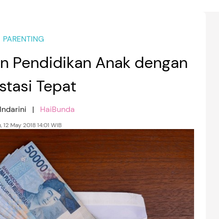
PARENTING
n Pendidikan Anak dengan
stasi Tepat
 Indarini |
HaiBunda
, 12 May 2018 14:01 WIB