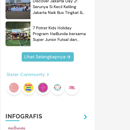
Discover Jakarta Day 2!
Serunya Si Kecil Keliling
Jakarta Naik Bus Tingkat &
Belajar Sejarah
7 Potret Kids Holiday
Program HaiBunda bersama
Super Junior Futsal dan
BRAND'S, Si Kecil & Ayah
Kompak Banget!
Lihat Selengkapnya
Sister Community
INFOGRAFIS