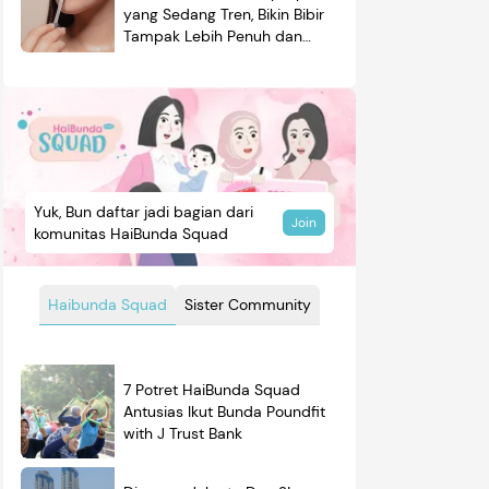
yang Sedang Tren, Bikin Bibir
Tampak Lebih Penuh dan
Berkilau
Yuk, Bun daftar jadi bagian dari
Join
komunitas HaiBunda Squad
Haibunda Squad
Sister Community
7 Potret HaiBunda Squad
Antusias Ikut Bunda Poundfit
with J Trust Bank