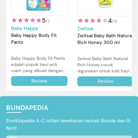
5
4
/
2
/
14
Baby Happy
Zwitsal
Baby Happy Body Fit
Zwitsal Baby Bath Natural
Pants
Rich Honey 300 ml
Baby Happy Body Fit Pants
Zwitsal Baby Bath Natural
adalah popok bayi anti
Rich Honey cocok
ruam yang dibuat dengan
digunakan untuk kulit bayi
teknologi Air Through
baru lahir bahkan kulit
Review
Review
Technology.
sensitif sekalipun. Simak
reviewnya di sini.
BUNDAPEDIA
Ensiklopedia A-Z istilah kesehatan terkait Bunda dan Si
Kecil