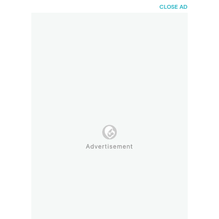
HaiBunda
CLOSE AD