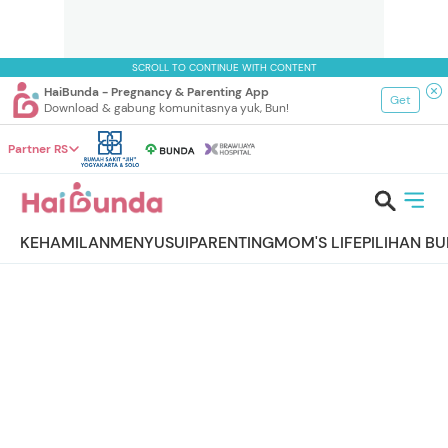
SCROLL TO CONTINUE WITH CONTENT
HaiBunda - Pregnancy & Parenting App
Get
Download & gabung komunitasnya yuk, Bun!
Partner RS
KEHAMILAN
MENYUSUI
PARENTING
MOM'S LIFE
PILIHAN B