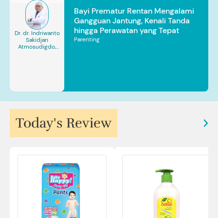
Bayi Prematur Rentan Mengalami
Gangguan Jantung, Kenali Tanda
hingga Perawatan yang Tepat
Dr. dr. Indriwanto
Parenting
Sakidjan
Atmosudigdo,
Sp.JP(K). MARS
Today's Review