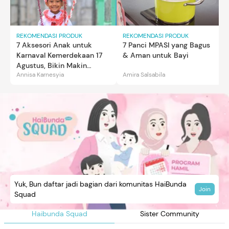
REKOMENDASI PRODUK
REKOMENDASI PRODUK
7 Aksesori Anak untuk
7 Panci MPASI yang Bagus
Karnaval Kemerdekaan 17
& Aman untuk Bayi
Agustus, Bikin Makin
Annisa Karnesyia
Amira Salsabila
Gemas
Yuk, Bun daftar jadi bagian dari komunitas HaiBunda
Join
Squad
Haibunda Squad
Sister Community