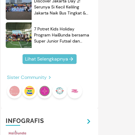
Discover Jakarta Day 2!
Serunya Si Kecil Keliling
Jakarta Naik Bus Tingkat &
Belajar Sejarah
7 Potret Kids Holiday
Program HaiBunda bersama
Super Junior Futsal dan
BRAND'S, Si Kecil & Ayah
Kompak Banget!
Lihat Selengkapnya
Sister Community
INFOGRAFIS