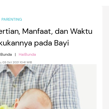
PARENTING
rtian, Manfaat, dan Waktu
akukannya pada Bayi
aiBunda |
HaiBunda
, 03 Oct 2021 10:41 WIB