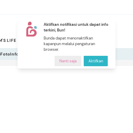
Aktifkan notifikasi untuk dapat info
terkini, Bun!
NEW
Bunda dapat menonaktifkan
'S LIFE
PILIHAN BUNDA
CERITA BUNDA
INDEKS
kapanpun melalui pengaturan
browser.
o
Foto
Infografis
Nanti saja
Aktifkan