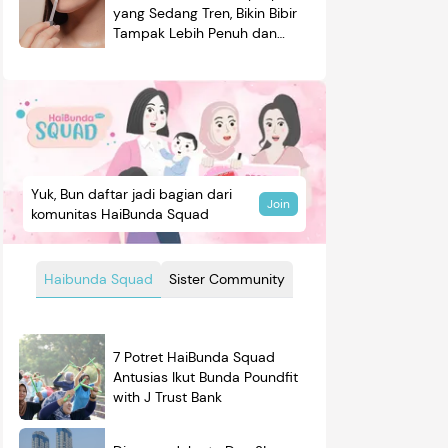
yang Sedang Tren, Bikin Bibir
Tampak Lebih Penuh dan
Berkilau
Yuk, Bun daftar jadi bagian dari
Join
komunitas HaiBunda Squad
Haibunda Squad
Sister Community
7 Potret HaiBunda Squad
Antusias Ikut Bunda Poundfit
with J Trust Bank