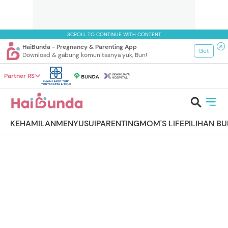
SCROLL TO CONTINUE WITH CONTENT
HaiBunda - Pregnancy & Parenting App
Get
Download & gabung komunitasnya yuk, Bun!
Partner RS
KEHAMILAN
MENYUSUI
PARENTING
MOM'S LIFE
PILIHAN B