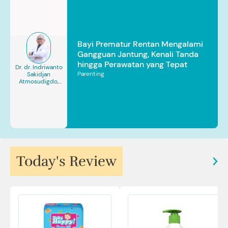
Bayi Prematur Rentan Mengalami
Gangguan Jantung, Kenali Tanda
hingga Perawatan yang Tepat
Dr. dr. Indriwanto
Parenting
Sakidjan
Atmosudigdo,
Sp.JP(K). MARS
Today's Review