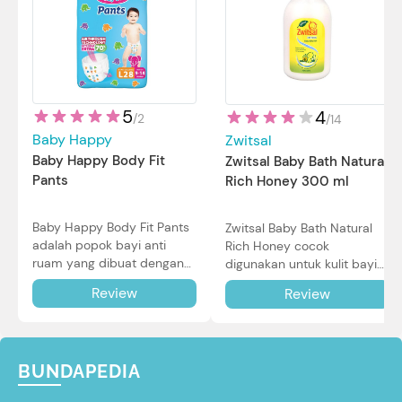
5
4
/
2
/
14
Baby Happy
Zwitsal
Baby Happy Body Fit
Zwitsal Baby Bath Natural
Pants
Rich Honey 300 ml
Baby Happy Body Fit Pants
Zwitsal Baby Bath Natural
adalah popok bayi anti
Rich Honey cocok
ruam yang dibuat dengan
digunakan untuk kulit bayi
teknologi Air Through
baru lahir bahkan kulit
Review
Review
Technology.
sensitif sekalipun. Simak
reviewnya di sini.
BUNDAPEDIA