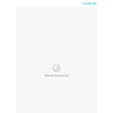
HaiBunda
CLOSE AD