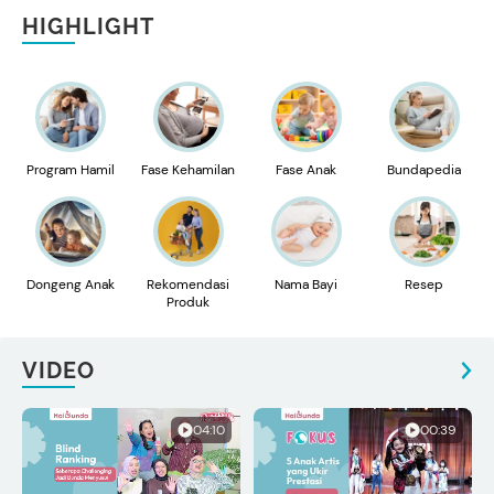
HIGHLIGHT
Program Hamil
Fase Kehamilan
Fase Anak
Bundapedia
Dongeng Anak
Rekomendasi
Nama Bayi
Resep
Produk
VIDEO
04:10
00:39