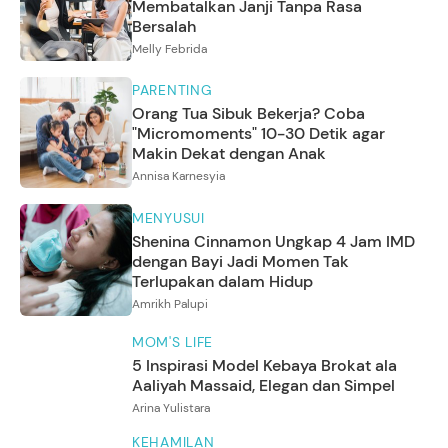
Membatalkan Janji Tanpa Rasa
Bersalah
Melly Febrida
PARENTING
Orang Tua Sibuk Bekerja? Coba
"Micromoments" 10-30 Detik agar
Makin Dekat dengan Anak
Annisa Karnesyia
MENYUSUI
Shenina Cinnamon Ungkap 4 Jam IMD
dengan Bayi Jadi Momen Tak
Terlupakan dalam Hidup
Amrikh Palupi
MOM'S LIFE
5 Inspirasi Model Kebaya Brokat ala
Aaliyah Massaid, Elegan dan Simpel
5
Foto
Arina Yulistara
KEHAMILAN