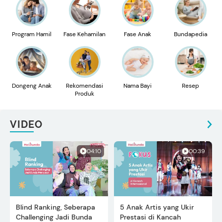
Program Hamil
Fase Kehamilan
Fase Anak
Bundapedia
Dongeng Anak
Rekomendasi
Nama Bayi
Resep
Produk
VIDEO
04:10
00:39
Blind Ranking, Seberapa
5 Anak Artis yang Ukir
Challenging Jadi Bunda
Prestasi di Kancah