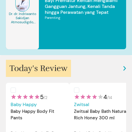
Bayi Prematur Rentan Mengalami
Gangguan Jantung, Kenali Tanda
hingga Perawatan yang Tepat
Dr. dr. Indriwanto
Parenting
Sakidjan
Atmosudigdo,
Sp.JP(K). MARS
Today's Review
5
4
/
2
/
14
Baby Happy
Zwitsal
Baby Happy Body Fit
Zwitsal Baby Bath Natural
Pants
Rich Honey 300 ml