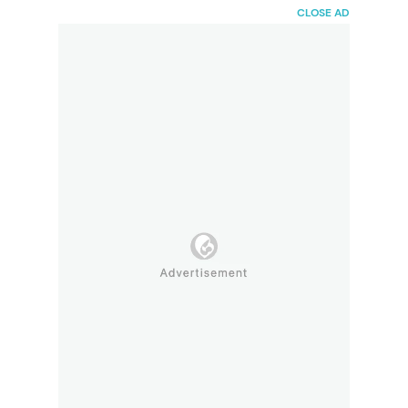
HaiBunda
CLOSE AD