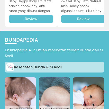
Baby Happy Body Fit Pants
Zwitsal Baby Bath Natural
adalah popok bayi anti
Rich Honey cocok
ruam yang dibuat dengan
digunakan untuk kulit bayi
teknologi Air Through
baru lahir bahkan kulit
Review
Review
Technology.
sensitif sekalipun. Simak
reviewnya di sini.
BUNDAPEDIA
Ensiklopedia A-Z istilah kesehatan terkait Bunda dan Si
Kecil
Kesehatan Bunda & Si Kecil