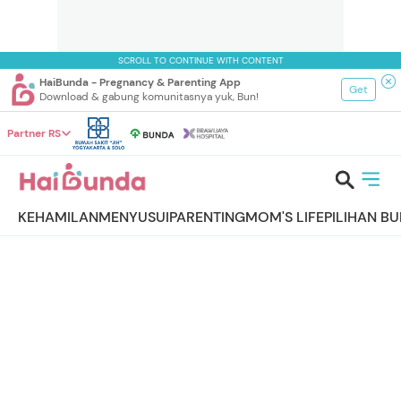
SCROLL TO CONTINUE WITH CONTENT
HaiBunda - Pregnancy & Parenting App
Get
Download & gabung komunitasnya yuk, Bun!
Partner RS
KEHAMILAN
MENYUSUI
PARENTING
MOM'S LIFE
PILIHAN B