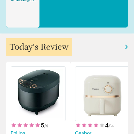
Atmosudigdo,
Sp.JP(K). MARS
Today's Review
5
4
/
4
/
14
Philips
Gaabor