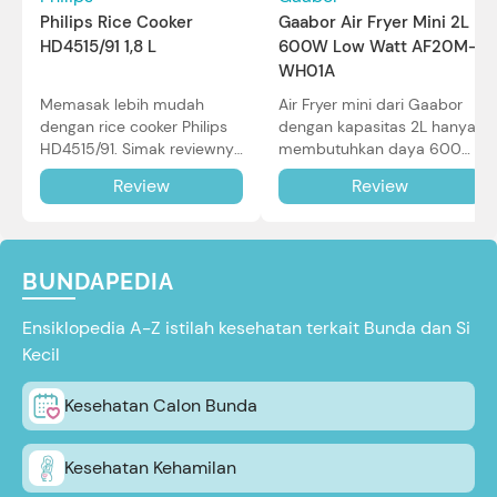
Philips Rice Cooker
Gaabor Air Fryer Mini 2L
HD4515/91 1,8 L
600W Low Watt AF20M-
WH01A
Memasak lebih mudah
Air Fryer mini dari Gaabor
dengan rice cooker Philips
dengan kapasitas 2L hanya
HD4515/91. Simak reviewnya
membutuhkan daya 600W
di sini.
dalam pemakaian. Simak
Review
Review
review selengkapnya di sini.
BUNDAPEDIA
Ensiklopedia A-Z istilah kesehatan terkait Bunda dan Si
Kecil
Kesehatan Calon Bunda
Kesehatan Kehamilan