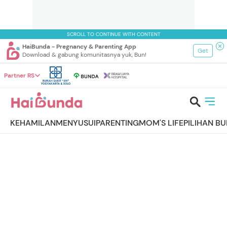
SCROLL TO CONTINUE WITH CONTENT
HaiBunda - Pregnancy & Parenting App
Get
Download & gabung komunitasnya yuk, Bun!
Partner RS
KEHAMILAN
MENYUSUI
PARENTING
MOM'S LIFE
PILIHAN B