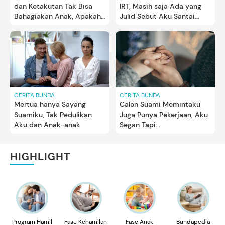
dan Ketakutan Tak Bisa
IRT, Masih saja Ada yang
Bahagiakan Anak, Apakah
Julid Sebut Aku Santai
Ini Mental Illness?
Tinggal Minta Uang Suami
CERITA BUNDA
CERITA BUNDA
Mertua hanya Sayang
Calon Suami Memintaku
Suamiku, Tak Pedulikan
Juga Punya Pekerjaan, Aku
Aku dan Anak-anak
Segan Tapi...
HIGHLIGHT
Program Hamil
Fase Kehamilan
Fase Anak
Bundapedia