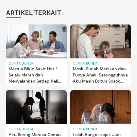
ARTIKEL TERKAIT
CERITA BUNDA
CERITA BUNDA
Mertua Bikin Sakit Hati!
Meski Sudah Menikah dan
Selalu Marah dan
Punya Anak, Sesungguhnya
Menyalahkan Setiap Kali
Aku Masih Butuh Sosok
Aku Hamil
Orang Tuaku
CERITA BUNDA
CERITA BUNDA
Aku Sering Merasa Cemas
Lelah Banget sejak Jadi