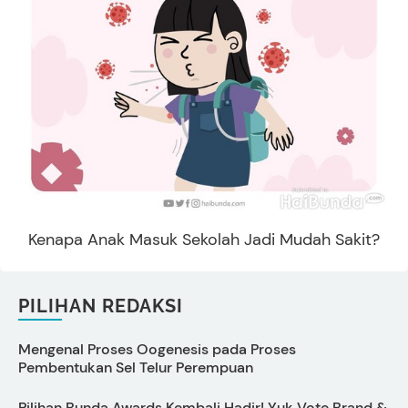
Kenapa Anak Masuk Sekolah Jadi Mudah Sakit?
PILIHAN REDAKSI
Mengenal Proses Oogenesis pada Proses
C
Pembentukan Sel Telur Perempuan
M
Pilihan Bunda Awards Kembali Hadir! Yuk Vote Brand &
T