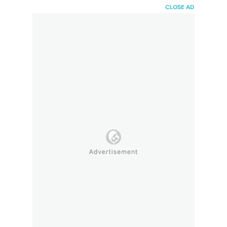
HaiBunda
CLOSE AD