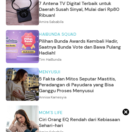
7 Antena TV Digital Terbaik untuk
Daerah Susah Sinyal, Mulai dari Rp80
Ribuan!
Amira Salsabila
HAIBUNDA SQUAD
Pilihan Bunda Awards Kembali Hadir,
Saatnya Bunda Vote dan Bawa Pulang
Hadiah!
Tim HaiBunda
MENYUSUI
5 Fakta dan Mitos Seputar Mastitis,
Peradangan di Payudara yang Bisa
Ganggu Proses Menyusui
Annisa Karnesyia
MOM'S LIFE
Ciri Orang EQ Rendah dari Kebiasaan
Sehari-hari
Amira Salsabila