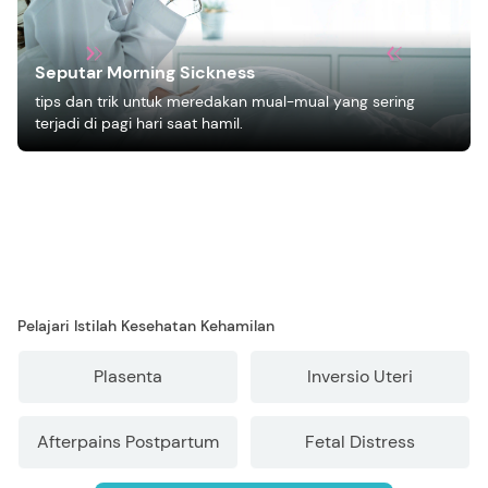
Seputar Morning Sickness
tips dan trik untuk meredakan mual-mual yang sering
terjadi di pagi hari saat hamil.
Pelajari Istilah Kesehatan Kehamilan
Plasenta
Inversio Uteri
Afterpains Postpartum
Fetal Distress