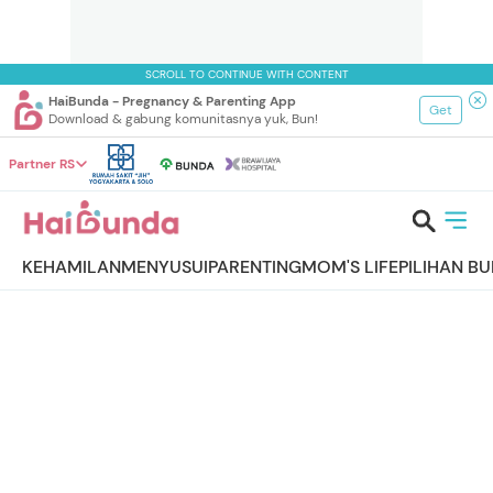
SCROLL TO CONTINUE WITH CONTENT
HaiBunda - Pregnancy & Parenting App
Get
Download & gabung komunitasnya yuk, Bun!
Partner RS
KEHAMILAN
MENYUSUI
PARENTING
MOM'S LIFE
PILIHAN B