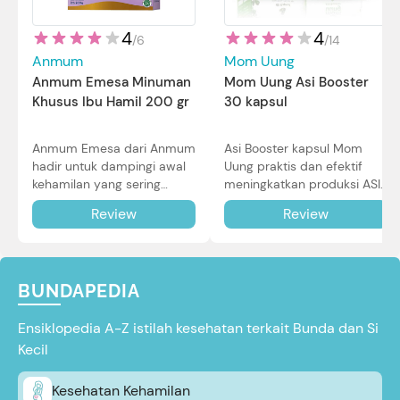
4
4
/
14
/
6
Mom Uung
Anmum
Mom Uung Asi Booster
Anmum Emesa Minuman
30 kapsul
Khusus Ibu Hamil 200 gr
Asi Booster kapsul Mom
Anmum Emesa dari Anmum
Uung praktis dan efektif
hadir untuk dampingi awal
meningkatkan produksi ASI
kehamilan yang sering
Bunda untuk Si Kecil. Simak
diiringi dengan mual dan
Review
Review
review lengkapnya di sini.
muntah. Simak reviewnya di
sini.
BUNDAPEDIA
Ensiklopedia A-Z istilah kesehatan terkait Bunda dan Si
Kecil
Kesehatan Kehamilan