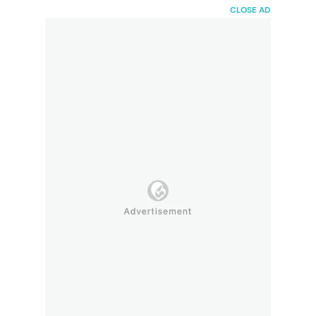
HaiBunda
CLOSE AD