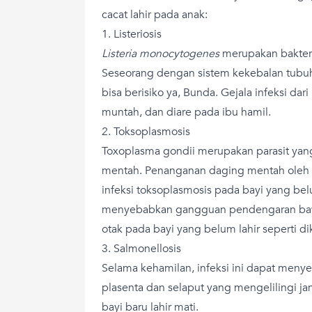
cacat lahir pada anak:
1. Listeriosis
Listeria monocytogenes
merupakan bakteri
Seseorang dengan sistem kekebalan tubuh
bisa berisiko ya, Bunda. Gejala infeksi dar
muntah, dan diare pada ibu hamil.
2. Toksoplasmosis
Toxoplasma gondii merupakan parasit ya
mentah. Penanganan daging mentah oleh
infeksi toksoplasmosis pada bayi yang bel
menyebabkan gangguan pendengaran bawa
otak pada bayi yang belum lahir seperti di
3. Salmonellosis
Selama kehamilan, infeksi ini dapat men
plasenta dan selaput yang mengelilingi jan
bayi baru lahir mati.