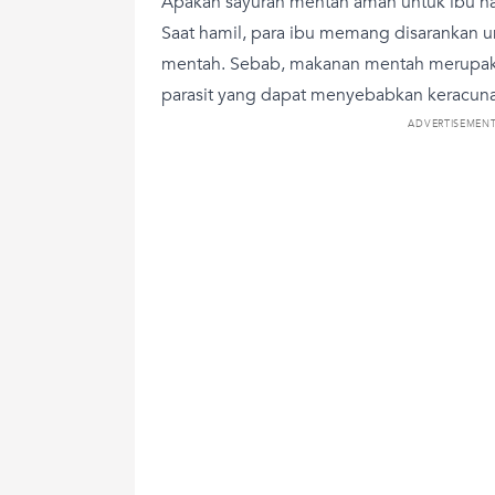
Apakah sayuran mentah aman untuk ibu h
Saat hamil, para ibu memang disarankan 
mentah. Sebab, makanan mentah merupakan 
parasit yang dapat menyebabkan keracu
ADVERTISEMEN