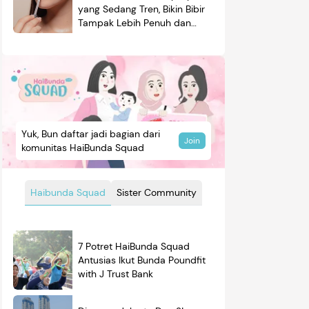
yang Sedang Tren, Bikin Bibir
Tampak Lebih Penuh dan
Berkilau
Yuk, Bun daftar jadi bagian dari
Join
komunitas HaiBunda Squad
Haibunda Squad
Sister Community
7 Potret HaiBunda Squad
Antusias Ikut Bunda Poundfit
with J Trust Bank