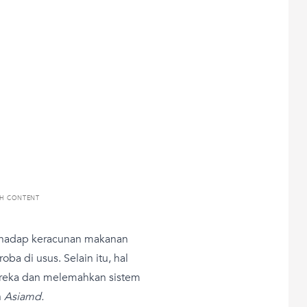
TH CONTENT
erhadap keracunan makanan
a di usus. Selain itu, hal
reka dan melemahkan sistem
n
Asiamd.