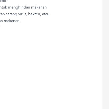
amil?
untuk menghindari makanan
sarang virus, bakteri, atau
nan makanan.
T