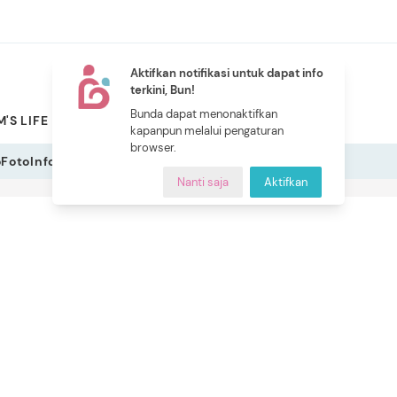
Aktifkan notifikasi untuk dapat info
terkini, Bun!
NEW
Bunda dapat menonaktifkan
'S LIFE
PILIHAN BUNDA
CERITA BUNDA
INDEKS
kapanpun melalui pengaturan
browser.
o
Foto
Infografis
Nanti saja
Aktifkan