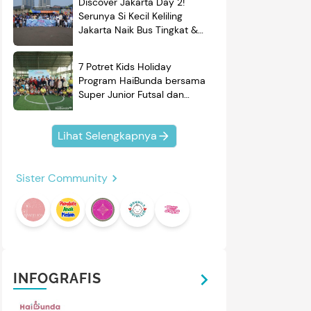
Discover Jakarta Day 2!
Serunya Si Kecil Keliling
Jakarta Naik Bus Tingkat &
Belajar Sejarah
7 Potret Kids Holiday
Program HaiBunda bersama
Super Junior Futsal dan
BRAND'S, Si Kecil & Ayah
Kompak Banget!
Lihat Selengkapnya
Sister Community
INFOGRAFIS