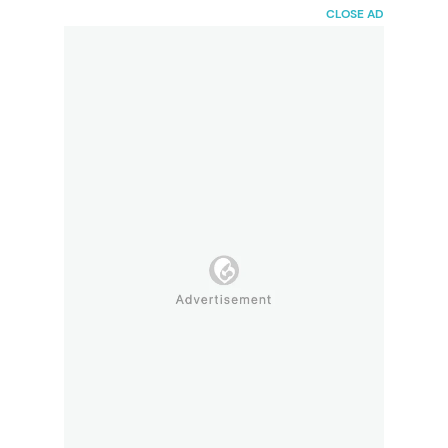
HaiBunda
CLOSE AD