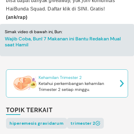
bisa dapat banyak
giveaway,
yuk
join
komunitas
HaiBunda Squad. Daftar klik
di SINI
. Gratis!
(ank/rap)
Simak video di bawah ini, Bun:
Wajib Coba, Bun! 7 Makanan ini Bantu Redakan Mual
saat Hamil
Kehamilan Trimester 2
Ketahui perkembangan kehamilan
Trimester 2 setiap minggu.
TOPIK TERKAIT
hiperemesis gravidarum
trimester 2