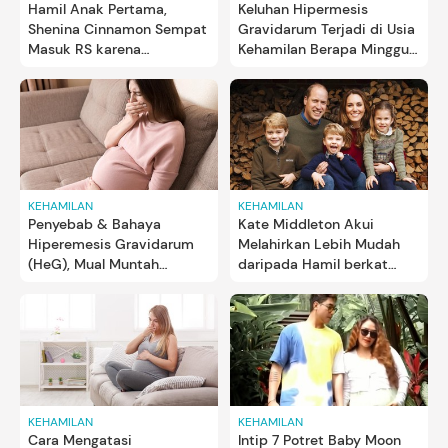
Hamil Anak Pertama,
Keluhan Hipermesis
Shenina Cinnamon Sempat
Gravidarum Terjadi di Usia
Masuk RS karena
Kehamilan Berapa Minggu?
Hiperemesis Gravidarum
Simak Cara Mengatasinya
KEHAMILAN
KEHAMILAN
Penyebab & Bahaya
Kate Middleton Akui
Hiperemesis Gravidarum
Melahirkan Lebih Mudah
(HeG), Mual Muntah
daripada Hamil berkat
Berlebihan pada Ibu Hamil
Hypnobirthing
KEHAMILAN
KEHAMILAN
Cara Mengatasi
Intip 7 Potret Baby Moon