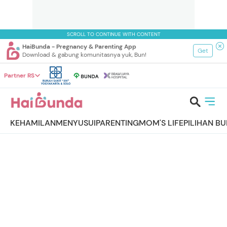
SCROLL TO CONTINUE WITH CONTENT
HaiBunda - Pregnancy & Parenting App
Get
Download & gabung komunitasnya yuk, Bun!
Partner RS
KEHAMILAN
MENYUSUI
PARENTING
MOM'S LIFE
PILIHAN B