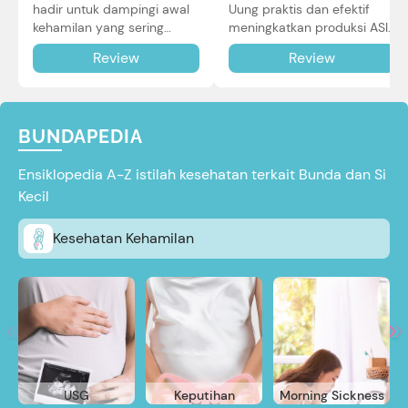
Uung praktis dan efektif
hadir untuk dampingi awal
meningkatkan produksi ASI
kehamilan yang sering
Bunda untuk Si Kecil. Simak
diiringi dengan mual dan
Review
Review
review lengkapnya di sini.
muntah. Simak reviewnya di
sini.
BUNDAPEDIA
Ensiklopedia A-Z istilah kesehatan terkait Bunda dan Si
Kecil
Kesehatan Kehamilan
USG
Keputihan
Morning Sickness