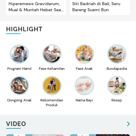
Hiperemesis Gravidarum,
Siti Badriah di Bali, Seru
Mual & Muntah Hebat Saat
Bareng Suami Bun
Hamil
HIGHLIGHT
Program Hamil
Fase Kehamilan
Fase Anak
Bundapedia
Dongeng Anak
Rekomendasi
Nama Bayi
Resep
Produk
VIDEO