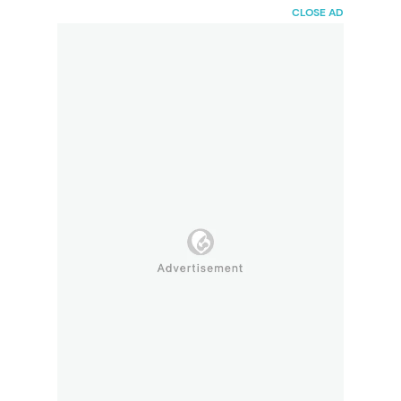
HaiBunda
CLOSE AD