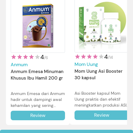
4
4
/
14
/
6
Mom Uung
Anmum
Mom Uung Asi Booster
Anmum Emesa Minuman
30 kapsul
Khusus Ibu Hamil 200 gr
Asi Booster kapsul Mom
Anmum Emesa dari Anmum
Uung praktis dan efektif
hadir untuk dampingi awal
meningkatkan produksi ASI
kehamilan yang sering
Bunda untuk Si Kecil. Simak
diiringi dengan mual dan
Review
Review
review lengkapnya di sini.
muntah. Simak reviewnya di
sini.