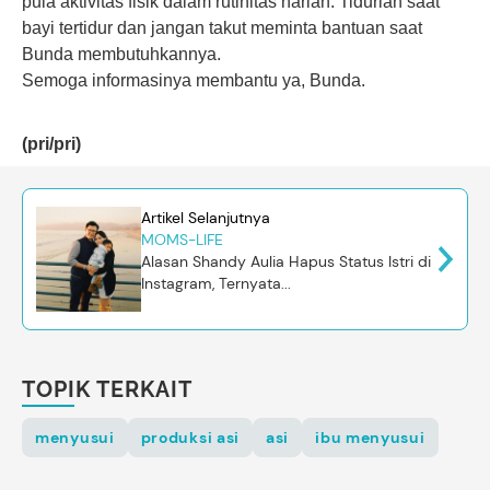
pula aktivitas fisik dalam rutinitas harian. Tidurlah saat
bayi tertidur dan jangan takut meminta bantuan saat
Bunda membutuhkannya.
Semoga informasinya membantu ya, Bunda.
(pri/pri)
Artikel Selanjutnya
MOMS-LIFE
Alasan Shandy Aulia Hapus Status Istri di
Instagram, Ternyata...
TOPIK TERKAIT
menyusui
produksi asi
asi
ibu menyusui