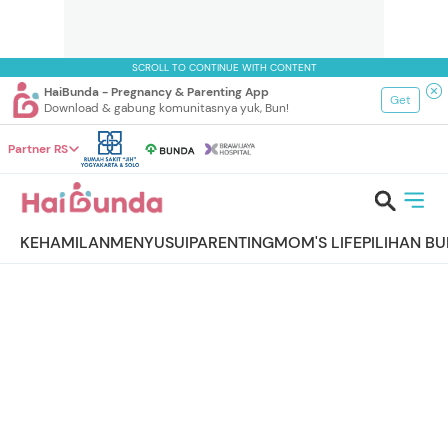
SCROLL TO CONTINUE WITH CONTENT
HaiBunda - Pregnancy & Parenting App
Get
Download & gabung komunitasnya yuk, Bun!
Partner RS
KEHAMILAN
MENYUSUI
PARENTING
MOM'S LIFE
PILIHAN B