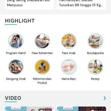
yang Sering Diabaikan Ibu
Hermansyah, Sukses
Menyusui
Turunkan BB hingga 15 Kg
saat Menyusui Anak Kedua
HIGHLIGHT
Program Hamil
Fase Kehamilan
Fase Anak
Bundapedia
Dongeng Anak
Rekomendasi
Nama Bayi
Resep
Produk
VIDEO