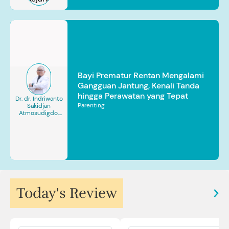
Bayi Prematur Rentan Mengalami
Gangguan Jantung, Kenali Tanda
hingga Perawatan yang Tepat
Dr. dr. Indriwanto
Parenting
Sakidjan
Atmosudigdo,
Sp.JP(K). MARS
Today's Review