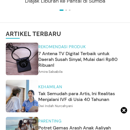
Diajak Liburan ke Pantai di Sumba
ARTIKEL TERBARU
REKOMENDASI PRODUK
7 Antena TV Digital Terbaik untuk
Daerah Susah Sinyal, Mulai dari Rp80
Ribuan!
Amira Salsabila
KEHAMILAN
Tak Semudah para Artis, Ini Realitas
Menjalani IVF di Usia 40 Tahunan
Dwi Indah Nurcahyani
PARENTING
5
Foto
Potret Gemas Arash Anak Aaliyah