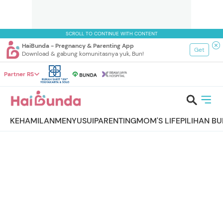
SCROLL TO CONTINUE WITH CONTENT
HaiBunda - Pregnancy & Parenting App
Get
Download & gabung komunitasnya yuk, Bun!
Partner RS
KEHAMILAN
MENYUSUI
PARENTING
MOM'S LIFE
PILIHAN B