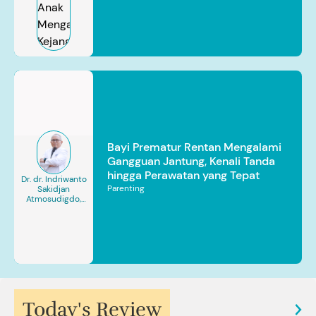
Bayi Prematur Rentan Mengalami
Gangguan Jantung, Kenali Tanda
hingga Perawatan yang Tepat
Dr. dr. Indriwanto
Parenting
Sakidjan
Atmosudigdo,
Sp.JP(K). MARS
Today's Review