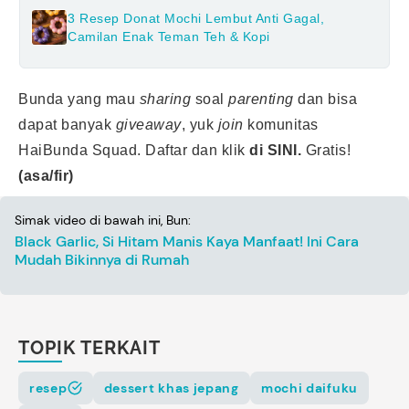
3 Resep Donat Mochi Lembut Anti Gagal,
Camilan Enak Teman Teh & Kopi
Bunda yang mau
sharing
soal
parenting
dan bisa
dapat banyak
giveaway
, yuk
join
komunitas
HaiBunda Squad. Daftar dan klik
di SINI
.
Gratis!
(asa/fir)
Simak video di bawah ini, Bun:
Black Garlic, Si Hitam Manis Kaya Manfaat! Ini Cara
Mudah Bikinnya di Rumah
TOPIK TERKAIT
resep
dessert khas jepang
mochi daifuku