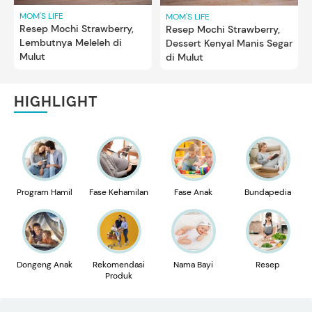
MOM'S LIFE
MOM'S LIFE
Resep Mochi Strawberry,
Resep Mochi Strawberry,
Lembutnya Meleleh di
Dessert Kenyal Manis Segar
Mulut
di Mulut
HIGHLIGHT
Program Hamil
Fase Kehamilan
Fase Anak
Bundapedia
Dongeng Anak
Rekomendasi
Nama Bayi
Resep
Produk