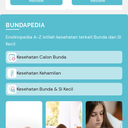
Review
Review
review selengkapnya di sini.
BUNDAPEDIA
Ensiklopedia A-Z istilah kesehatan terkait Bunda dan Si
Kecil
Kesehatan Calon Bunda
Kesehatan Kehamilan
Kesehatan Bunda & Si Kecil