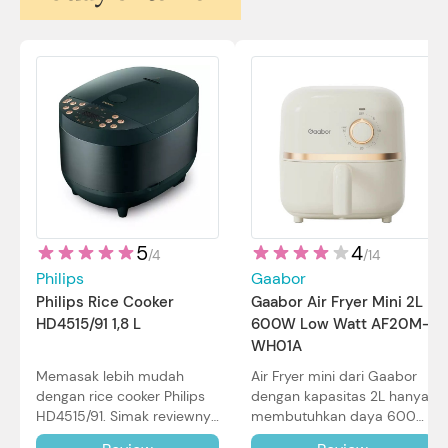
5
4
/
4
/
14
Philips
Gaabor
Philips Rice Cooker
Gaabor Air Fryer Mini 2L
HD4515/91 1,8 L
600W Low Watt AF20M-
WH01A
Memasak lebih mudah
Air Fryer mini dari Gaabor
dengan rice cooker Philips
dengan kapasitas 2L hanya
HD4515/91. Simak reviewnya
membutuhkan daya 600W
di sini.
dalam pemakaian. Simak