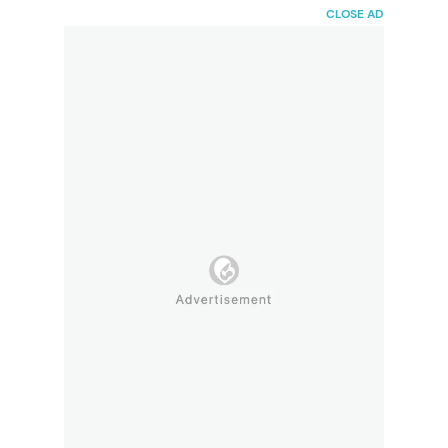
HaiBunda
CLOSE AD