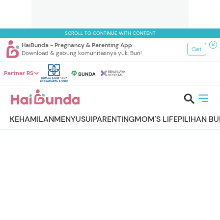
SCROLL TO CONTINUE WITH CONTENT
HaiBunda - Pregnancy & Parenting App
Get
Download & gabung komunitasnya yuk, Bun!
Partner RS
KEHAMILAN
MENYUSUI
PARENTING
MOM'S LIFE
PILIHAN B