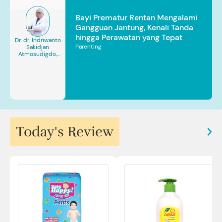
Bayi Prematur Rentan Mengalami
Gangguan Jantung, Kenali Tanda
hingga Perawatan yang Tepat
Dr. dr. Indriwanto
Parenting
Sakidjan
Atmosudigdo,
Sp.JP(K). MARS
Today's Review