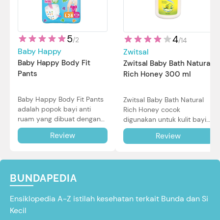
5
4
/
2
/
14
Baby Happy
Zwitsal
Baby Happy Body Fit
Zwitsal Baby Bath Natural
Pants
Rich Honey 300 ml
Baby Happy Body Fit Pants
Zwitsal Baby Bath Natural
adalah popok bayi anti
Rich Honey cocok
ruam yang dibuat dengan
digunakan untuk kulit bayi
teknologi Air Through
baru lahir bahkan kulit
Review
Review
Technology.
sensitif sekalipun. Simak
reviewnya di sini.
BUNDAPEDIA
Ensiklopedia A-Z istilah kesehatan terkait Bunda dan Si
Kecil