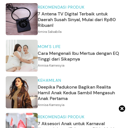
REKOMENDASI PRODUK
7 Antena TV Digital Terbaik untuk
Daerah Susah Sinyal, Mulai dari Rp80
Ribuan!
Amira Salsabila
MOM'S LIFE
Cara Mengenali Ibu Mertua dengan EQ
Tinggi dari Sikapnya
Annisa Karnesyia
KEHAMILAN
Deepika Padukone Bagikan Realita
Hamil Anak Kedua Sambil Mengasuh
Anak Pertama
Annisa Karnesyia
REKOMENDASI PRODUK
7 Aksesori Anak untuk Karnaval