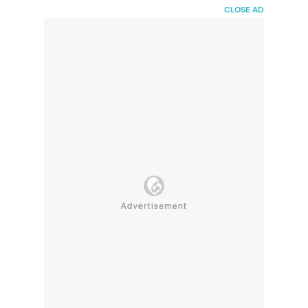
HaiBunda
CLOSE AD