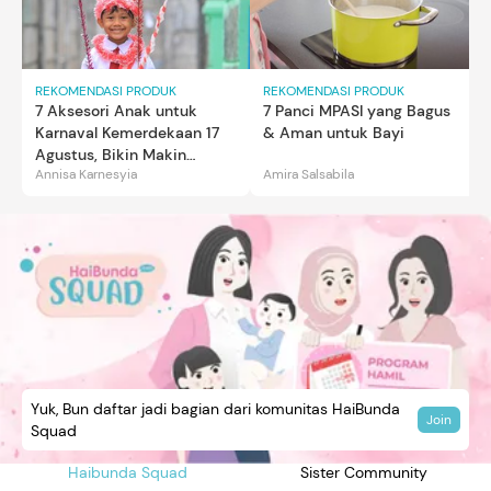
REKOMENDASI PRODUK
REKOMENDASI PRODUK
7 Aksesori Anak untuk
7 Panci MPASI yang Bagus
Karnaval Kemerdekaan 17
& Aman untuk Bayi
Agustus, Bikin Makin
Annisa Karnesyia
Amira Salsabila
Gemas
Yuk, Bun daftar jadi bagian dari komunitas HaiBunda
Join
Squad
Haibunda Squad
Sister Community