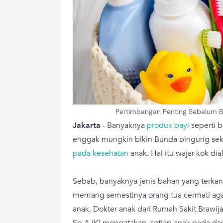
Pertimbangan Penting Sebelum Bu
Jakarta
- Banyaknya
produk bayi
seperti b
enggak mungkin bikin Bunda bingung seka
pada kesehatan
anak. Hal itu wajar kok di
Sebab, banyaknya jenis bahan yang terka
memang semestinya orang tua cermati ag
anak. Dokter anak dari Rumah Sakit Brawija
Sp.A (K) mengatakan, setiap anak pada das