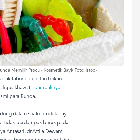
nda Memilih Produk Kosmetik Bayi/ Foto: istock
edak tabur dan lotion bukan
ligus khawatir
dampaknya
alami para Bunda.
ndung dalam suatu produk bayi
ar tidak berdampak buruk pada
ya Antasari, dr.Attila Dewanti
arnya berbeda-beda sejak lahir,