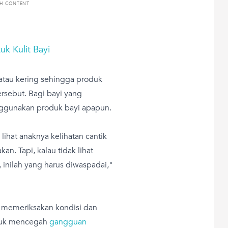
TH CONTENT
k Kulit Bayi
 atau kering sehingga produk
ersebut. Bagi bayi yang
enggunakan produk bayi apapun.
 lihat anaknya kelihatan cantik
an. Tapi, kalau tidak lihat
, inilah yang harus diwaspadai,"
k memeriksakan kondisi dan
untuk mencegah
gangguan