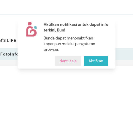
Aktifkan notifikasi untuk dapat info
terkini, Bun!
NEW
Bunda dapat menonaktifkan
'S LIFE
PILIHAN BUNDA
CERITA BUNDA
INDEKS
kapanpun melalui pengaturan
browser.
o
Foto
Infografis
Nanti saja
Aktifkan