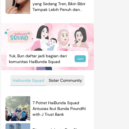
yang Sedang Tren, Bikin Bibir
Tampak Lebih Penuh dan
Berkilau
Yuk, Bun daftar jadi bagian dari
Join
komunitas HaiBunda Squad
Haibunda Squad
Sister Community
7 Potret HaiBunda Squad
Antusias Ikut Bunda Poundfit
with J Trust Bank