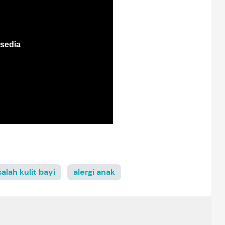
alah kulit bayi
alergi anak