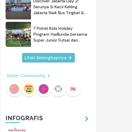
Discover Jakarta Day 2!
Serunya Si Kecil Keliling
Jakarta Naik Bus Tingkat &
Belajar Sejarah
7 Potret Kids Holiday
Program HaiBunda bersama
Super Junior Futsal dan
BRAND'S, Si Kecil & Ayah
Kompak Banget!
Lihat Selengkapnya
Sister Community
INFOGRAFIS