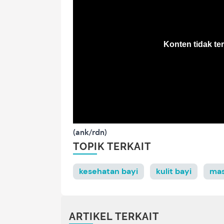
(ank/rdn)
TOPIK TERKAIT
kesehatan bayi
kulit bayi
mas
ARTIKEL TERKAIT