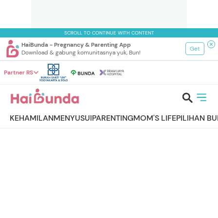
SCROLL TO CONTINUE WITH CONTENT
HaiBunda - Pregnancy & Parenting App
Get
Download & gabung komunitasnya yuk, Bun!
Partner RS
KEHAMILAN
MENYUSUI
PARENTING
MOM'S LIFE
PILIHAN B