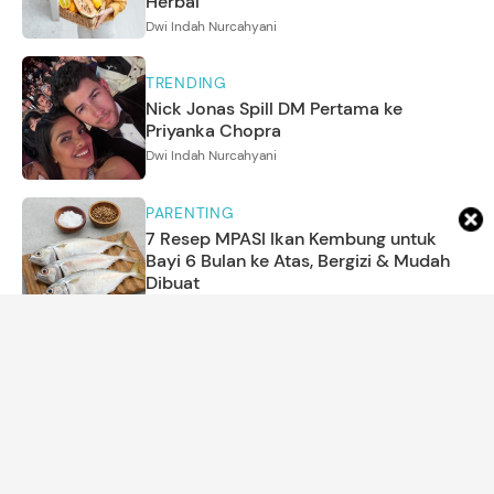
Herbal
Dwi Indah Nurcahyani
TRENDING
Nick Jonas Spill DM Pertama ke
Priyanka Chopra
Dwi Indah Nurcahyani
PARENTING
7 Resep MPASI Ikan Kembung untuk
Bayi 6 Bulan ke Atas, Bergizi & Mudah
Dibuat
Asri Ediyati
KEHAMILAN
12 Film Indonesia Tentang Ibu Hamil dan
Kisah Melahirkan Mengurus Bayi, Bagus
Sarat Makna
Amrikh Palupi