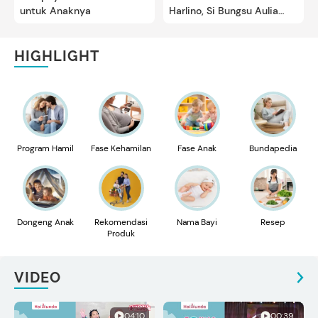
untuk Anaknya
Harlino, Si Bungsu Aulia
Bikin Gemas
HIGHLIGHT
Program Hamil
Fase Kehamilan
Fase Anak
Bundapedia
Dongeng Anak
Rekomendasi
Nama Bayi
Resep
Produk
VIDEO
04:10
00:39