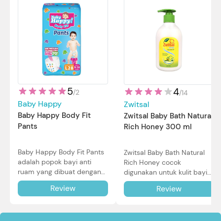
5
4
/
2
/
14
Baby Happy
Zwitsal
Baby Happy Body Fit
Zwitsal Baby Bath Natural
Pants
Rich Honey 300 ml
Baby Happy Body Fit Pants
Zwitsal Baby Bath Natural
adalah popok bayi anti
Rich Honey cocok
ruam yang dibuat dengan
digunakan untuk kulit bayi
teknologi Air Through
baru lahir bahkan kulit
Review
Review
Technology.
sensitif sekalipun. Simak
reviewnya di sini.