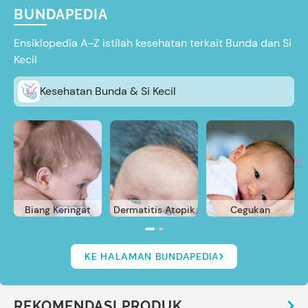
BUNDAPEDIA
Ensiklopedia A-Z istilah kesehatan terkait Bunda dan Si
Kecil
Kesehatan Bunda & Si Kecil
Biang Keringat
Dermatitis Atopik
Cegukan
KE HALAMAN BUNDAPEDIA
REKOMENDASI PRODUK