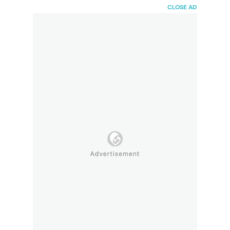
HaiBunda
CLOSE AD