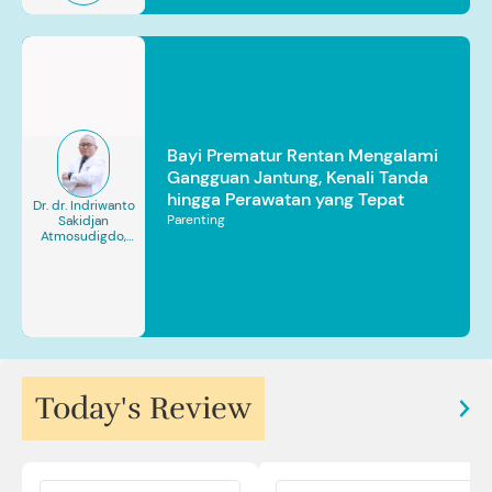
Bayi Prematur Rentan Mengalami
Gangguan Jantung, Kenali Tanda
hingga Perawatan yang Tepat
Dr. dr. Indriwanto
Parenting
Sakidjan
Atmosudigdo,
Sp.JP(K). MARS
Today's Review