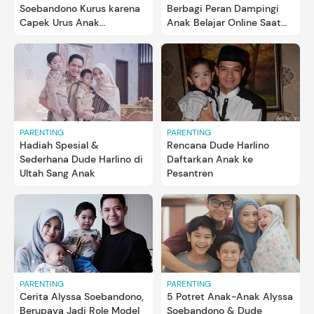
Soebandono Kurus karena
Berbagi Peran Dampingi
Capek Urus Anak
Anak Belajar Online Saat
Sendirian, Faktanya..
Pandemi
PARENTING
PARENTING
Hadiah Spesial &
Rencana Dude Harlino
Sederhana Dude Harlino di
Daftarkan Anak ke
Ultah Sang Anak
Pesantren
PARENTING
PARENTING
Cerita Alyssa Soebandono,
5 Potret Anak-Anak Alyssa
Berupaya Jadi Role Model
Soebandono & Dude