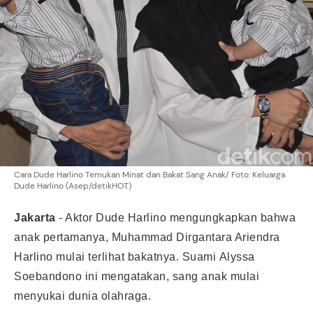
Cara Dude Harlino Temukan Minat dan Bakat Sang Anak/ Foto: Keluarga
Dude Harlino (Asep/detikHOT)
Jakarta
- Aktor
Dude Harlino
mengungkapkan bahwa
anak pertamanya, Muhammad Dirgantara Ariendra
Harlino mulai terlihat bakatnya. Suami
Alyssa
Soebandono
ini mengatakan, sang anak mulai
menyukai dunia olahraga.