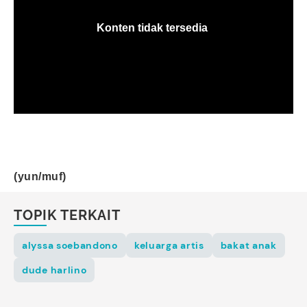
(yun/muf)
TOPIK TERKAIT
alyssa soebandono
keluarga artis
bakat anak
dude harlino