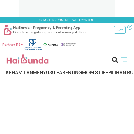
SCROLL TO CONTINUE WITH CONTENT
HaiBunda - Pregnancy & Parenting App
Get
Download & gabung komunitasnya yuk, Bun!
Partner RS
KEHAMILAN
MENYUSUI
PARENTING
MOM'S LIFE
PILIHAN B