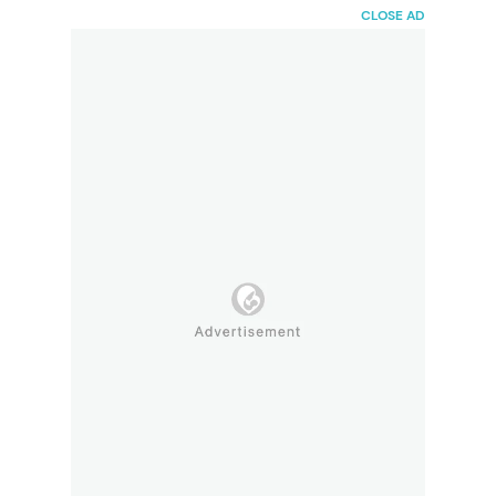
HaiBunda
CLOSE AD