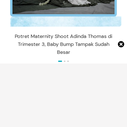
Potret Maternity Shoot Adinda Thomas di
Trimester 3, Baby Bump Tampak Sudah
Besar
ARTIKEL TERBARU
REKOMENDASI PRODUK
10 Kostum Pawai Tema Kemerdekaan 17
Agustus yang Unik & Seru untuk Anak
Laki-laki & Perempuan
Annisa Karnesyia