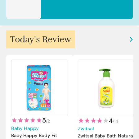
Today's Review
5
4
/
2
/
14
Baby Happy
Zwitsal
Baby Happy Body Fit
Zwitsal Baby Bath Natural