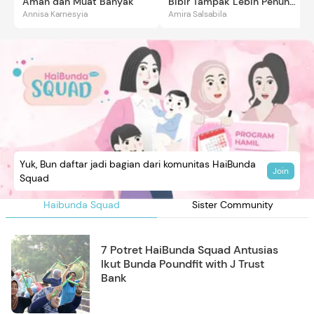
Aman dan Muat Banyak
Bibir Tampak Lebih Penuh
Annisa Karnesyia
Amira Salsabila
dan Berkilau
Yuk, Bun daftar jadi bagian dari komunitas HaiBunda
Join
Squad
Haibunda Squad
Sister Community
7 Potret HaiBunda Squad Antusias
Ikut Bunda Poundfit with J Trust
Bank