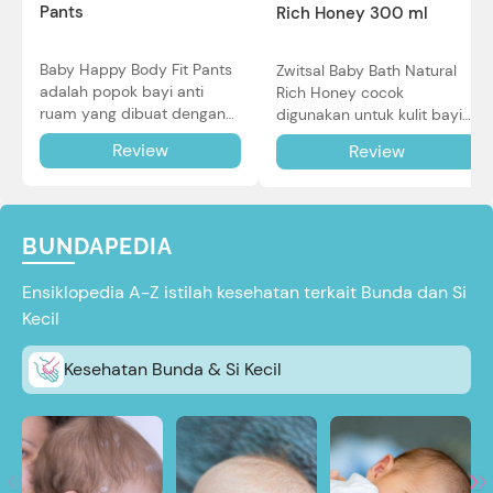
Pants
Rich Honey 300 ml
Baby Happy Body Fit Pants
Zwitsal Baby Bath Natural
adalah popok bayi anti
Rich Honey cocok
ruam yang dibuat dengan
digunakan untuk kulit bayi
teknologi Air Through
baru lahir bahkan kulit
Review
Review
Technology.
sensitif sekalipun. Simak
reviewnya di sini.
BUNDAPEDIA
Ensiklopedia A-Z istilah kesehatan terkait Bunda dan Si
Kecil
Kesehatan Bunda & Si Kecil