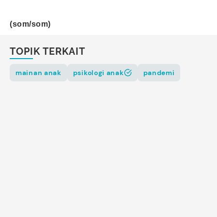
(som/som)
TOPIK TERKAIT
mainan anak
psikologi anak
pandemi