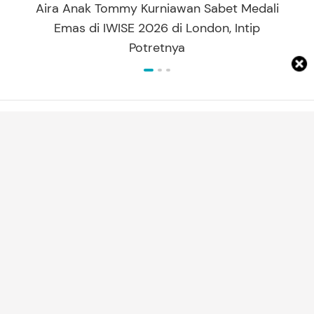
Aira Anak Tommy Kurniawan Sabet Medali
Emas di IWISE 2026 di London, Intip
Potretnya
ARTIKEL TERBARU
REKOMENDASI PRODUK
7 Rekomendasi Susu UHT untuk Ibu
Hamil
Amrikh Palupi
KEHAMILAN
10 Cara Menambah Air Ketuban yang
Aman dan Cepat Bantu Tingkatkan
Volumenya
Melly Febrida