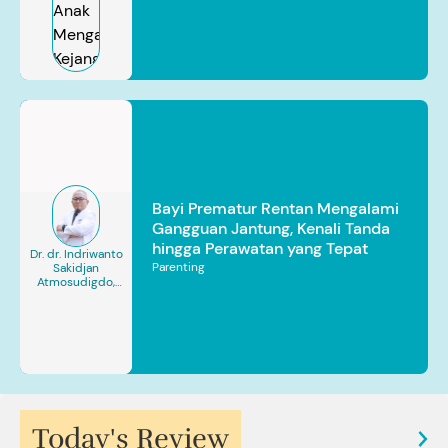
Bayi Prematur Rentan Mengalami
Gangguan Jantung, Kenali Tanda
hingga Perawatan yang Tepat
Dr. dr. Indriwanto
Parenting
Sakidjan
Atmosudigdo,
Sp.JP(K). MARS
Today's Review