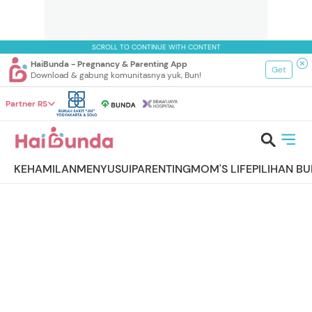
SCROLL TO CONTINUE WITH CONTENT
HaiBunda - Pregnancy & Parenting App
Get
Download & gabung komunitasnya yuk, Bun!
Partner RS
KEHAMILAN
MENYUSUI
PARENTING
MOM'S LIFE
PILIHAN B