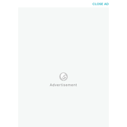
HaiBunda
CLOSE AD