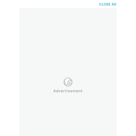
HaiBunda
CLOSE AD