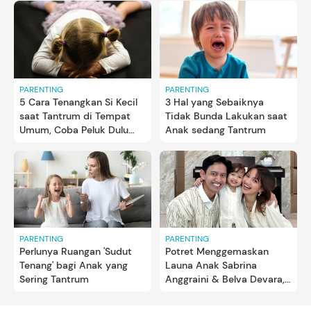
PARENTING
PARENTING
5 Cara Tenangkan Si Kecil
3 Hal yang Sebaiknya
saat Tantrum di Tempat
Tidak Bunda Lakukan saat
Umum, Coba Peluk Dulu
Anak sedang Tantrum
Bun
PARENTING
PARENTING
Perlunya Ruangan 'Sudut
Potret Menggemaskan
Tenang' bagi Anak yang
Launa Anak Sabrina
Sering Tantrum
Anggraini & Belva Devara,
Sudah Pintar Ngoceh