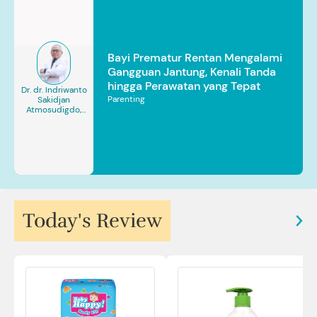
Bayi Prematur Rentan Mengalami
Gangguan Jantung, Kenali Tanda
hingga Perawatan yang Tepat
Dr. dr. Indriwanto
Parenting
Sakidjan
Atmosudigdo,
Sp.JP(K). MARS
Today's Review