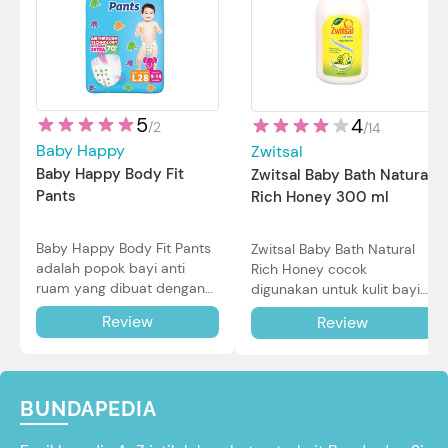
5
4
/
2
/
14
Baby Happy
Zwitsal
Baby Happy Body Fit
Zwitsal Baby Bath Natural
Pants
Rich Honey 300 ml
Baby Happy Body Fit Pants
Zwitsal Baby Bath Natural
adalah popok bayi anti
Rich Honey cocok
ruam yang dibuat dengan
digunakan untuk kulit bayi
teknologi Air Through
baru lahir bahkan kulit
Review
Review
Technology.
sensitif sekalipun. Simak
reviewnya di sini.
BUNDAPEDIA