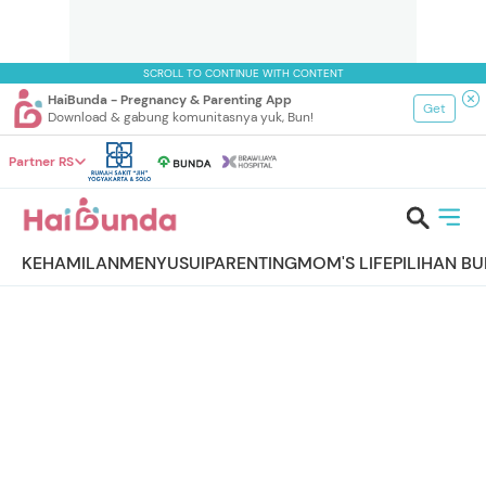
SCROLL TO CONTINUE WITH CONTENT
HaiBunda - Pregnancy & Parenting App
Get
Download & gabung komunitasnya yuk, Bun!
Partner RS
KEHAMILAN
MENYUSUI
PARENTING
MOM'S LIFE
PILIHAN B