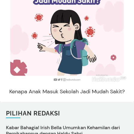
Kenapa Anak Masuk Sekolah Jadi Mudah Sakit?
PILIHAN REDAKSI
Kabar Bahagia! Irish Bella Umumkan Kehamilan dari
Pernikahannya dengan Haldy Sabri
U