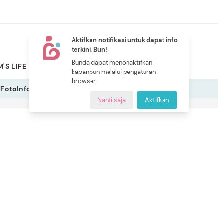
Aktifkan notifikasi untuk dapat info
terkini, Bun!
NEW
Bunda dapat menonaktifkan
'S LIFE
PILIHAN BUNDA
CERITA BUNDA
INDEKS
kapanpun melalui pengaturan
browser.
o
Foto
Infografis
Nanti saja
Aktifkan