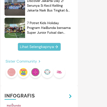
Discover Jakarta Day 2!
Serunya Si Kecil Keliling
Jakarta Naik Bus Tingkat &
Belajar Sejarah
7 Potret Kids Holiday
Program HaiBunda bersama
Super Junior Futsal dan
BRAND'S, Si Kecil & Ayah
Kompak Banget!
Lihat Selengkapnya
Sister Community
INFOGRAFIS