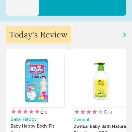
Today's Review
5
4
/
2
/
14
Baby Happy
Zwitsal
Baby Happy Body Fit
Zwitsal Baby Bath Natural