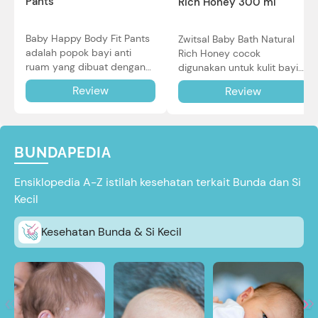
Pants
Rich Honey 300 ml
Baby Happy Body Fit Pants
Zwitsal Baby Bath Natural
adalah popok bayi anti
Rich Honey cocok
ruam yang dibuat dengan
digunakan untuk kulit bayi
teknologi Air Through
baru lahir bahkan kulit
Review
Review
Technology.
sensitif sekalipun. Simak
reviewnya di sini.
BUNDAPEDIA
Ensiklopedia A-Z istilah kesehatan terkait Bunda dan Si
Kecil
Kesehatan Bunda & Si Kecil