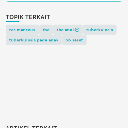
TOPIK TERKAIT
tes mantoux
tbc
tbc anak
tuberkulosis
tuberkulosis pada anak
bb seret