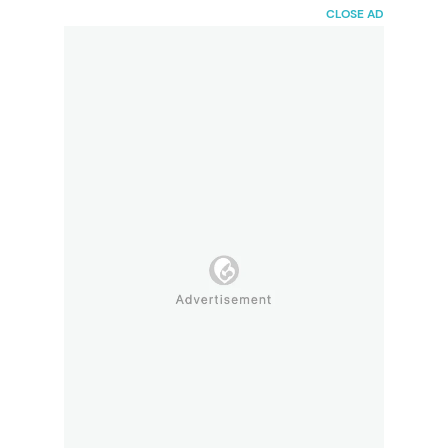
HaiBunda
CLOSE AD