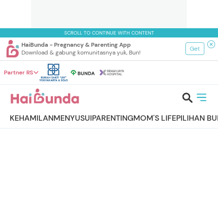
SCROLL TO CONTINUE WITH CONTENT
HaiBunda - Pregnancy & Parenting App
Get
Download & gabung komunitasnya yuk, Bun!
Partner RS
KEHAMILAN
MENYUSUI
PARENTING
MOM'S LIFE
PILIHAN B