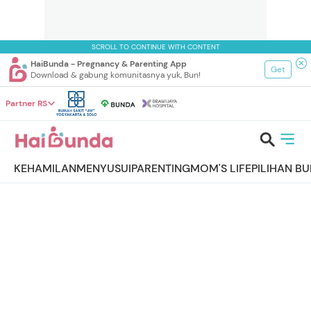
SCROLL TO CONTINUE WITH CONTENT
HaiBunda - Pregnancy & Parenting App
Get
Download & gabung komunitasnya yuk, Bun!
Partner RS
KEHAMILAN
MENYUSUI
PARENTING
MOM'S LIFE
PILIHAN B