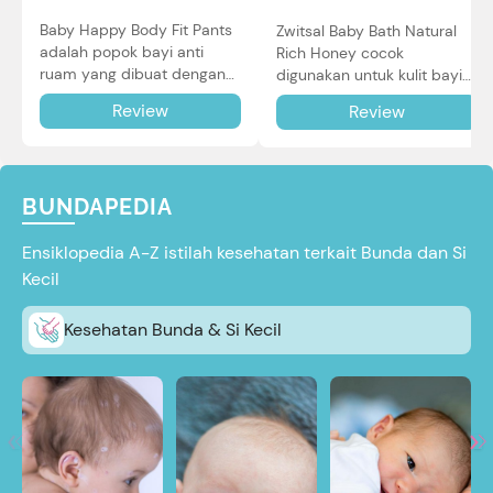
Baby Happy Body Fit Pants
Zwitsal Baby Bath Natural
adalah popok bayi anti
Rich Honey cocok
ruam yang dibuat dengan
digunakan untuk kulit bayi
teknologi Air Through
baru lahir bahkan kulit
Review
Review
Technology.
sensitif sekalipun. Simak
reviewnya di sini.
BUNDAPEDIA
Ensiklopedia A-Z istilah kesehatan terkait Bunda dan Si
Kecil
Kesehatan Bunda & Si Kecil