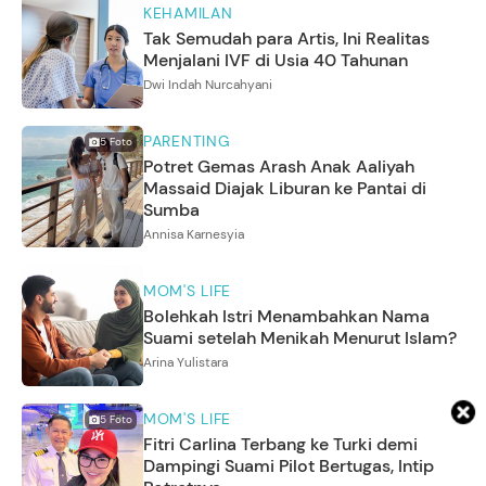
KEHAMILAN
Tak Semudah para Artis, Ini Realitas
Menjalani IVF di Usia 40 Tahunan
Dwi Indah Nurcahyani
PARENTING
5
Foto
Potret Gemas Arash Anak Aaliyah
Massaid Diajak Liburan ke Pantai di
Sumba
Annisa Karnesyia
MOM'S LIFE
Bolehkah Istri Menambahkan Nama
Suami setelah Menikah Menurut Islam?
Arina Yulistara
MOM'S LIFE
5
Foto
Fitri Carlina Terbang ke Turki demi
Dampingi Suami Pilot Bertugas, Intip