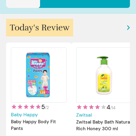
Today's Review
5
4
/
2
/
14
Baby Happy
Zwitsal
Baby Happy Body Fit
Zwitsal Baby Bath Natural
Pants
Rich Honey 300 ml