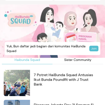
Yuk, Bun daftar jadi bagian dari komunitas HaiBunda
Join
Squad
Haibunda Squad
Sister Community
7 Potret HaiBunda Squad Antusias
Ikut Bunda Poundfit with J Trust
Bank
Discover Jakarta Day 2! Serunya Si