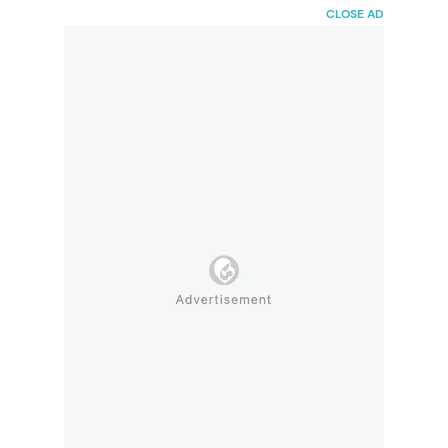
HaiBunda
CLOSE AD