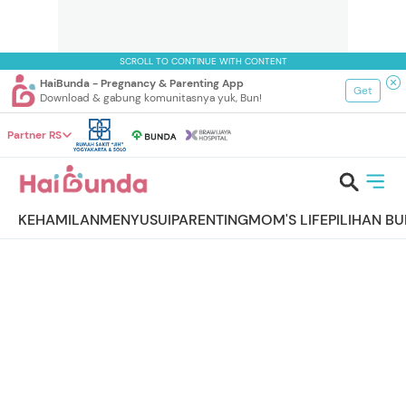
SCROLL TO CONTINUE WITH CONTENT
HaiBunda - Pregnancy & Parenting App
Get
Download & gabung komunitasnya yuk, Bun!
Partner RS
KEHAMILAN
MENYUSUI
PARENTING
MOM'S LIFE
PILIHAN B