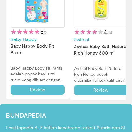
5
4
/
2
/
14
Baby Happy
Zwitsal
Baby Happy Body Fit
Zwitsal Baby Bath Natural
Pants
Rich Honey 300 ml
Baby Happy Body Fit Pants
Zwitsal Baby Bath Natural
adalah popok bayi anti
Rich Honey cocok
ruam yang dibuat dengan
digunakan untuk kulit bayi
teknologi Air Through
baru lahir bahkan kulit
Review
Review
Technology.
sensitif sekalipun. Simak
reviewnya di sini.
BUNDAPEDIA
Ensiklopedia A-Z istilah kesehatan terkait Bunda dan Si