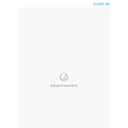
HaiBunda
CLOSE AD