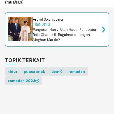
(mua/rap)
Artikel Selanjutnya
TRENDING
Pangeran Harry Akan Hadiri Penobatan
Raja Charles III, Bagaimana dengan
Meghan Markle?
TOPIK TERKAIT
tidur
puasa anak
doa
ramadan
ramadan 2023