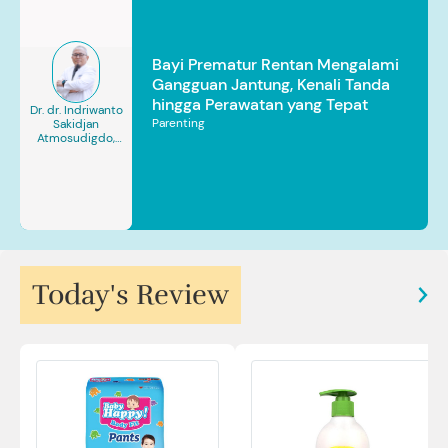
Bayi Prematur Rentan Mengalami
Gangguan Jantung, Kenali Tanda
hingga Perawatan yang Tepat
Dr. dr. Indriwanto
Parenting
Sakidjan
Atmosudigdo,
Sp.JP(K). MARS
Today's Review