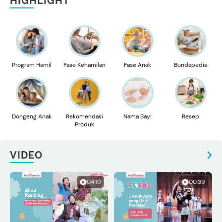
HIGHLIGHT
Program Hamil
Fase Kehamilan
Fase Anak
Bundapedia
Dongeng Anak
Rekomendasi
Nama Bayi
Resep
Produk
VIDEO
04:10
00:39