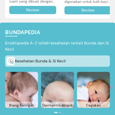
ruam yang dibuat dengan
digunakan untuk kulit bayi
teknologi Air Through
baru lahir bahkan kulit
Review
Review
Technology.
sensitif sekalipun. Simak
reviewnya di sini.
BUNDAPEDIA
Ensiklopedia A-Z istilah kesehatan terkait Bunda dan Si
Kecil
Kesehatan Bunda & Si Kecil
Biang Keringat
Dermatitis Atopik
Cegukan