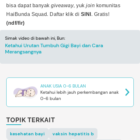
bisa dapat banyak
giveaway
, yuk
join
komunitas
HaiBunda Squad. Daftar klik di
SINI
. Gratis!
(ndf/fir)
Simak video di bawah ini, Bun:
Ketahui Urutan Tumbuh Gigi Bayi dan Cara
Merangsangnya
ANAK USIA 0-6 BULAN
Ketahui lebih jauh perkembangan anak
0-6 bulan
TOPIK TERKAIT
kesehatan bayi
vaksin hepatitis b