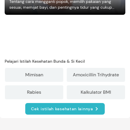
Tentang cara mengganti popok, memilih pakaian yang
sesuai, memijat bayi, dan pentingnya tidur yang cukup
bagi pertumbuhan bayi.
Pelajari Istilah Kesehatan Bunda & Si Kecil
Mimisan
Amoxicillin Trihydrate
Rabies
Kalkulator BMI
Cek istilah kesehatan lainnya