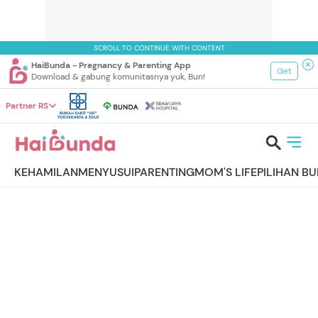
SCROLL TO CONTINUE WITH CONTENT
HaiBunda - Pregnancy & Parenting App
Get
Download & gabung komunitasnya yuk, Bun!
Partner RS
KEHAMILAN
MENYUSUI
PARENTING
MOM'S LIFE
PILIHAN B