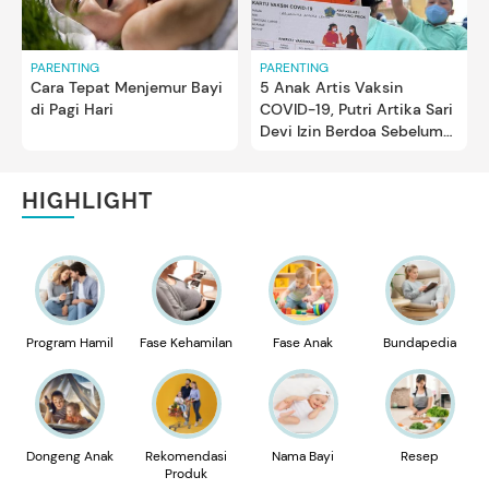
PARENTING
PARENTING
Cara Tepat Menjemur Bayi
5 Anak Artis Vaksin
di Pagi Hari
COVID-19, Putri Artika Sari
Devi Izin Berdoa Sebelum
Suntik
HIGHLIGHT
Program Hamil
Fase Kehamilan
Fase Anak
Bundapedia
Dongeng Anak
Rekomendasi
Nama Bayi
Resep
Produk