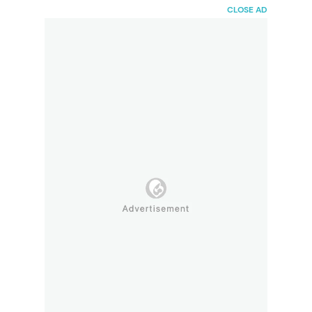
HaiBunda
CLOSE AD