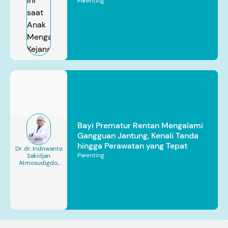
Parenting
Bayi Prematur Rentan Mengalami
Gangguan Jantung, Kenali Tanda
hingga Perawatan yang Tepat
Dr. dr. Indriwanto
Parenting
Sakidjan
Atmosudigdo,
Sp.JP(K). MARS