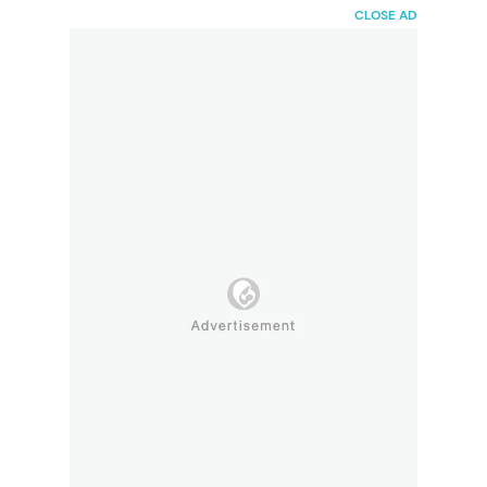
HaiBunda
CLOSE AD