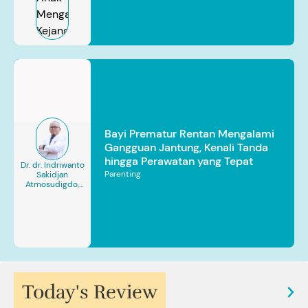
Bayi Prematur Rentan Mengalami
Gangguan Jantung, Kenali Tanda
hingga Perawatan yang Tepat
Dr. dr. Indriwanto
Parenting
Sakidjan
Atmosudigdo,
Sp.JP(K). MARS
Today's Review