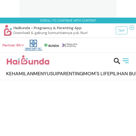
SCROLL TO CONTINUE WITH CONTENT
HaiBunda - Pregnancy & Parenting App
Get
Download & gabung komunitasnya yuk, Bun!
Partner RS
KEHAMILAN
MENYUSUI
PARENTING
MOM'S LIFE
PILIHAN B