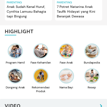
PARENTING
PARENTING
Anak Sudah Kenal Huruf,
7 Potret Natarina Anak
Cynthia Lamusu Bahagia
Taufik Hidayat yang Kini
tapi Bingung
Beranjak Dewasa
HIGHLIGHT
Program Hamil
Fase Kehamilan
Fase Anak
Bundapedia
Dongeng Anak
Rekomendasi
Nama Bayi
Resep
Produk
VIDEO