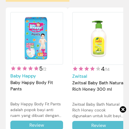
5
4
/
2
/
14
Baby Happy
Zwitsal
Baby Happy Body Fit
Zwitsal Baby Bath Natural
Pants
Rich Honey 300 ml
Baby Happy Body Fit Pants
Zwitsal Baby Bath Natural
adalah popok bayi anti
Rich Honey cocok
ruam yang dibuat dengan
digunakan untuk kulit bayi
teknologi Air Through
baru lahir bahkan kulit
Review
Review
Technology.
sensitif sekalipun. Simak