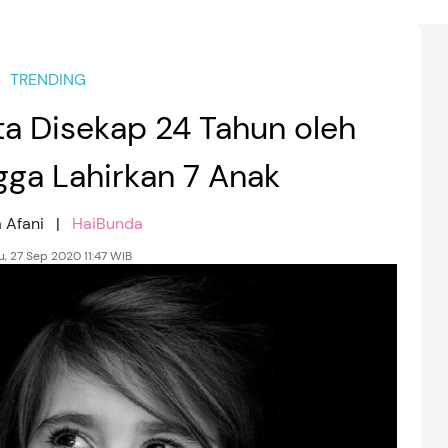
TRENDING
ta Disekap 24 Tahun oleh
gga Lahirkan 7 Anak
a Afani |
HaiBunda
, 27 Sep 2020 11:47 WIB