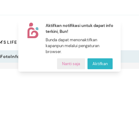
Aktifkan notifikasi untuk dapat info
terkini, Bun!
NEW
Bunda dapat menonaktifkan
'S LIFE
PILIHAN BUNDA
CERITA BUNDA
INDEKS
kapanpun melalui pengaturan
browser.
o
Foto
Infografis
Nanti saja
Aktifkan