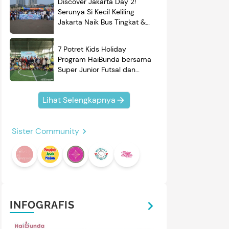
Discover Jakarta Day 2!
Serunya Si Kecil Keliling
Jakarta Naik Bus Tingkat &
Belajar Sejarah
7 Potret Kids Holiday
Program HaiBunda bersama
Super Junior Futsal dan
BRAND'S, Si Kecil & Ayah
Kompak Banget!
Lihat Selengkapnya
Sister Community
INFOGRAFIS