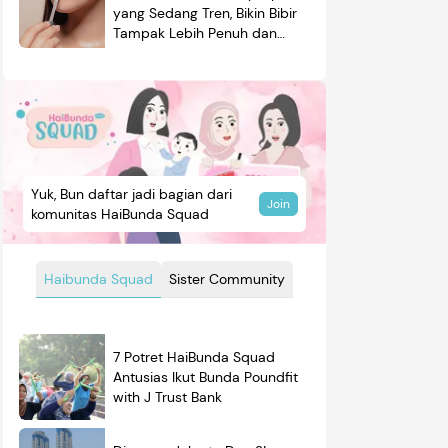
yang Sedang Tren, Bikin Bibir
Tampak Lebih Penuh dan
Berkilau
Yuk, Bun daftar jadi bagian dari
Join
komunitas HaiBunda Squad
Haibunda Squad
Sister Community
7 Potret HaiBunda Squad
Antusias Ikut Bunda Poundfit
with J Trust Bank