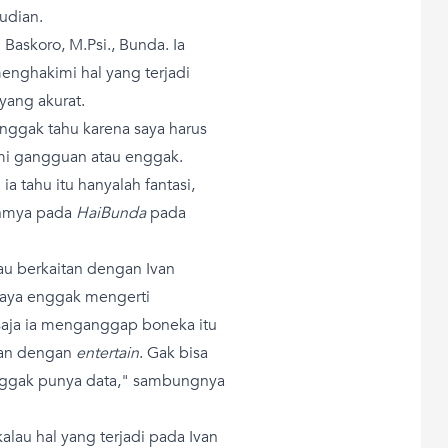
udian.
Baskoro, M.Psi., Bunda. Ia
enghakimi hal yang terjadi
yang akurat.
enggak tahu karena saya harus
mi gangguan atau enggak.
a tahu itu hanyalah fantasi,
uhmya pada
HaiBunda
pada
au berkaitan dengan Ivan
saya enggak mengerti
aja ia menganggap boneka itu
itan dengan
entertain
. Gak bisa
enggak punya data," sambungnya
alau hal yang terjadi pada Ivan