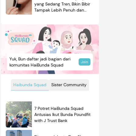
yang Sedang Tren, Bikin Bibir
Tampak Lebih Penuh dan
Berkilau
Yuk, Bun daftar jadi bagian dari
Join
komunitas HaiBunda Squad
Haibunda Squad
Sister Community
7 Potret HaiBunda Squad
Antusias Ikut Bunda Poundfit
with J Trust Bank