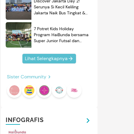
Discover Jakarta Day 2!
Serunya Si Kecil Keliling
Jakarta Naik Bus Tingkat &
Belajar Sejarah
7 Potret Kids Holiday
Program HaiBunda bersama
Super Junior Futsal dan
BRAND'S, Si Kecil & Ayah
Kompak Banget!
Lihat Selengkapnya
Sister Community
INFOGRAFIS