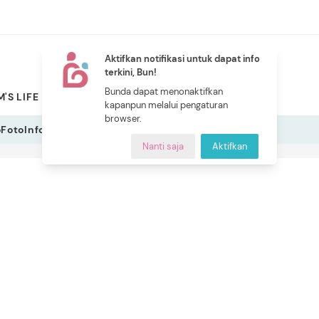
Aktifkan notifikasi untuk dapat info
terkini, Bun!
NEW
Bunda dapat menonaktifkan
'S LIFE
PILIHAN BUNDA
CERITA BUNDA
INDEKS
kapanpun melalui pengaturan
browser.
o
Foto
Infografis
Nanti saja
Aktifkan