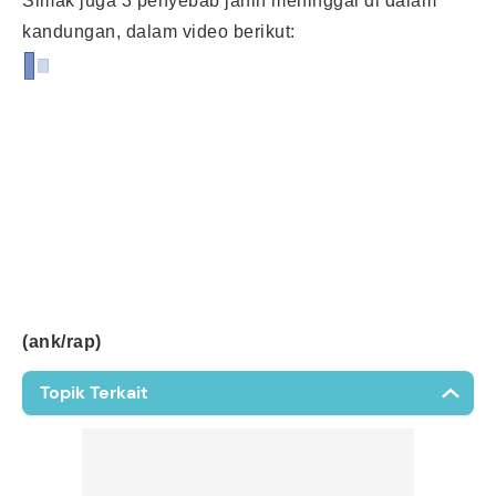
Simak juga 3 penyebab janin meninggal di dalam
kandungan, dalam video berikut:
(ank/rap)
Topik Terkait
Plasenta
Inversio Uteri
Afterpains Postpartum
Fetal Distress
Keguguran Bayi Kembar
Effacement