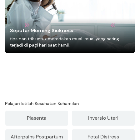
Seputar Morning Sickness
tips dan trik untuk meredakan mual-mual yang sering
terjadi di pagi hari saat hamil.
Pelajari Istilah Kesehatan Kehamilan
Plasenta
Inversio Uteri
Afterpains Postpartum
Fetal Distress