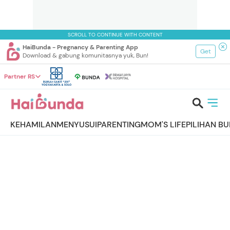
SCROLL TO CONTINUE WITH CONTENT
HaiBunda - Pregnancy & Parenting App
Get
Download & gabung komunitasnya yuk, Bun!
Partner RS
KEHAMILAN
MENYUSUI
PARENTING
MOM'S LIFE
PILIHAN B