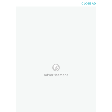
HaiBunda
CLOSE AD