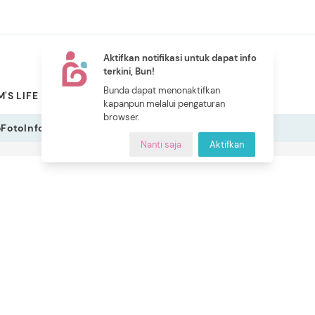
Aktifkan notifikasi untuk dapat info
terkini, Bun!
NEW
Bunda dapat menonaktifkan
'S LIFE
PILIHAN BUNDA
CERITA BUNDA
INDEKS
kapanpun melalui pengaturan
browser.
o
Foto
Infografis
Nanti saja
Aktifkan