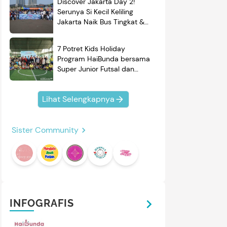
Discover Jakarta Day 2!
Serunya Si Kecil Keliling
Jakarta Naik Bus Tingkat &
Belajar Sejarah
7 Potret Kids Holiday
Program HaiBunda bersama
Super Junior Futsal dan
BRAND'S, Si Kecil & Ayah
Kompak Banget!
Lihat Selengkapnya
Sister Community
INFOGRAFIS