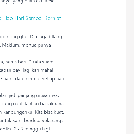
annya, yang bikin aku kesal.
 Tiap Hari Sampai Berniat
omong gitu. Dia juga bilang,
a. Maklum, mertua punya
, harus baru," kata suami.
kapan bayi lagi kan mahal.
suami dan mertua. Setiap hari
malan jadi panjang urusannya.
ngung nanti lahiran bagaimana.
m kandunganku. Kita bisa kuat,
n untuk kami berdua. Sekarang,
diksi 2 - 3 minggu lagi.