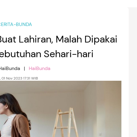
ERITA-BUNDA
uat Lahiran, Malah Dipakai
ebutuhan Sehari-hari
 HaiBunda |
HaiBunda
 01 Nov 2023 17:31 WIB