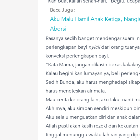
"Kan buat kalian sehari-hari," begitu ucap
Baca Juga :
Aku Malu Hamil Anak Ketiga, Nangis
Aborsi
Rasanya sedih banget mendengar suami ng
perlengkapan bayi
nyicil
dari orang tuany
konveksi perlengkapan bayi.
"Kata Mama, jangan dikasih bekas kakaknya
Kalau begini kan lumayan ya, beli perleng
Sedih Bunda, aku harus menghadapi sikap 
harus meneteskan air mata.
Mau cerita ke orang lain, aku takut nanti 
Akhirnya, aku simpan sendiri meskipun bi
Aku selalu menguatkan diri dan anak dala
Allah pasti akan kasih rezeki dan kekuata
tinggal menunggu waktu lahiran yang dipre