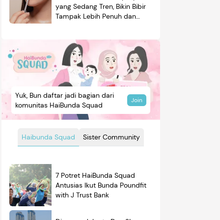
yang Sedang Tren, Bikin Bibir
Tampak Lebih Penuh dan
Berkilau
Yuk, Bun daftar jadi bagian dari
Join
komunitas HaiBunda Squad
Haibunda Squad
Sister Community
7 Potret HaiBunda Squad
Antusias Ikut Bunda Poundfit
with J Trust Bank