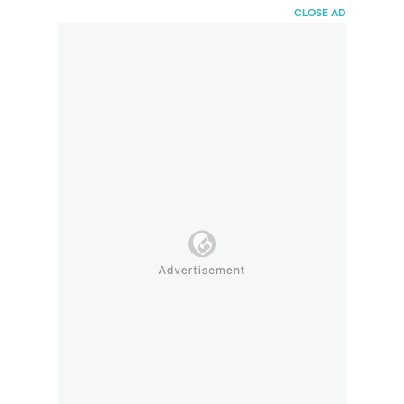
HaiBunda
CLOSE AD