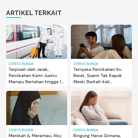
ARTIKEL TERKAIT
CERITA BUNDA
CERITA BUNDA
Terpisah oleh Jarak,
Ternyata Pernikahan Itu
Pernikahan Kami Justru
Berat, Suami Tak Kapok
Mampu Bertahan hingga 10
Meski Berkali-kali
Tahun
Ketahuan Chat Mesum
CERITA BUNDA
CERITA BUNDA
Menikah & Merantau, Aku
Bingung Harus Gimana,