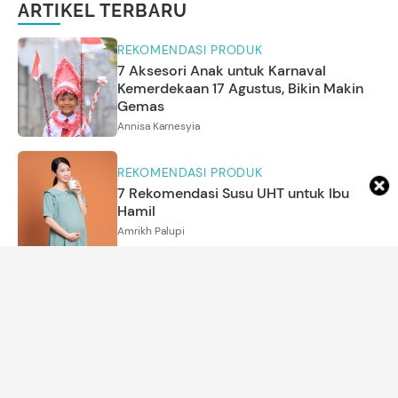
ARTIKEL TERBARU
REKOMENDASI PRODUK
7 Aksesori Anak untuk Karnaval
Kemerdekaan 17 Agustus, Bikin Makin
Gemas
Annisa Karnesyia
REKOMENDASI PRODUK
7 Rekomendasi Susu UHT untuk Ibu
Hamil
Amrikh Palupi
MOM'S LIFE
Cara Mengenali Perasaan Diri Sendiri
agar Lebih Memahami Emosi
Amira Salsabila
NAMA BAYI