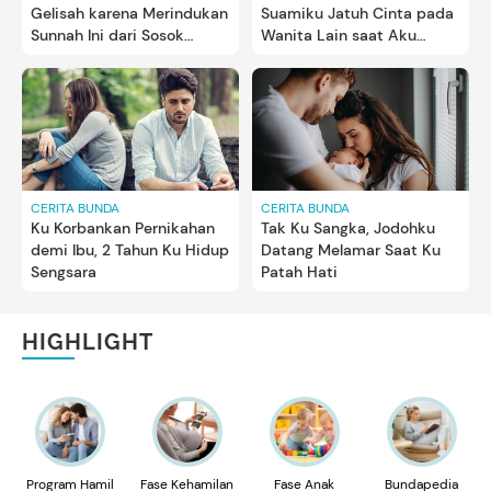
Gelisah karena Merindukan
Suamiku Jatuh Cinta pada
Sunnah Ini dari Sosok
Wanita Lain saat Aku
Suami
Hamil Anak Kedua
CERITA BUNDA
CERITA BUNDA
Ku Korbankan Pernikahan
Tak Ku Sangka, Jodohku
demi Ibu, 2 Tahun Ku Hidup
Datang Melamar Saat Ku
Sengsara
Patah Hati
HIGHLIGHT
Program Hamil
Fase Kehamilan
Fase Anak
Bundapedia