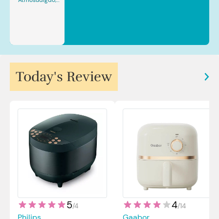
Atmosudigdo,
Sp.JP(K). MARS
Today's Review
5
4
/
4
/
14
Philips
Gaabor