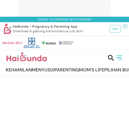
SCROLL TO CONTINUE WITH CONTENT
HaiBunda - Pregnancy & Parenting App
Get
Download & gabung komunitasnya yuk, Bun!
Partner RS
KEHAMILAN
MENYUSUI
PARENTING
MOM'S LIFE
PILIHAN B