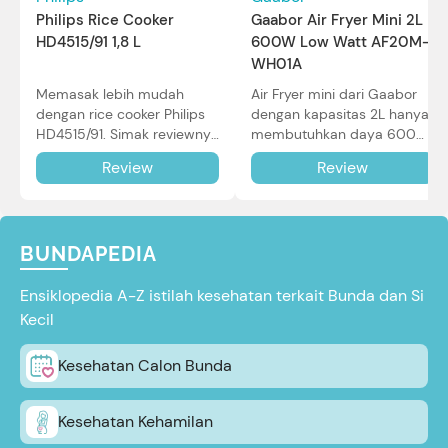
Philips Rice Cooker
Gaabor Air Fryer Mini 2L
HD4515/91 1,8 L
600W Low Watt AF20M-
WH01A
Memasak lebih mudah
Air Fryer mini dari Gaabor
dengan rice cooker Philips
dengan kapasitas 2L hanya
HD4515/91. Simak reviewnya
membutuhkan daya 600W
di sini.
dalam pemakaian. Simak
Review
Review
review selengkapnya di sini.
BUNDAPEDIA
Ensiklopedia A-Z istilah kesehatan terkait Bunda dan Si
Kecil
Kesehatan Calon Bunda
Kesehatan Kehamilan