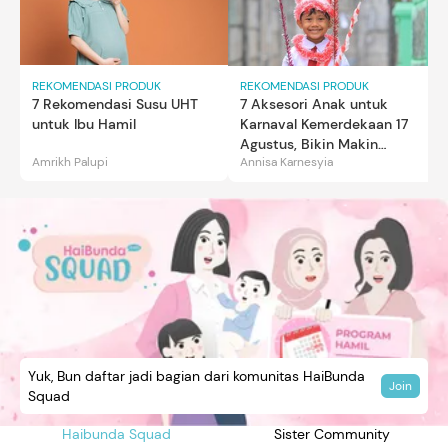
REKOMENDASI PRODUK
REKOMENDASI PRODUK
7 Rekomendasi Susu UHT
7 Aksesori Anak untuk
untuk Ibu Hamil
Karnaval Kemerdekaan 17
Agustus, Bikin Makin
Amrikh Palupi
Annisa Karnesyia
Gemas
Yuk, Bun daftar jadi bagian dari komunitas HaiBunda
Join
Squad
Haibunda Squad
Sister Community