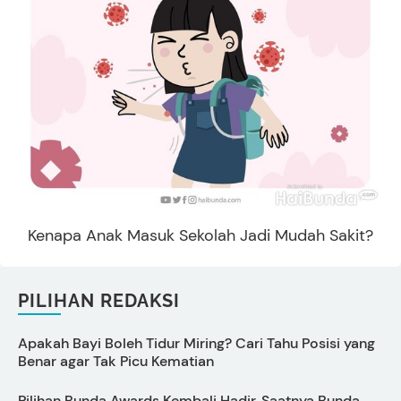
Kenapa Anak Masuk Sekolah Jadi Mudah Sakit?
PILIHAN REDAKSI
Apakah Bayi Boleh Tidur Miring? Cari Tahu Posisi yang
Benar agar Tak Picu Kematian
C
Pilihan Bunda Awards Kembali Hadir, Saatnya Bunda