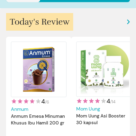
Today's Review
4
4
/
14
/
6
Mom Uung
Anmum
Mom Uung Asi Booster
Anmum Emesa Minuman
30 kapsul
Khusus Ibu Hamil 200 gr