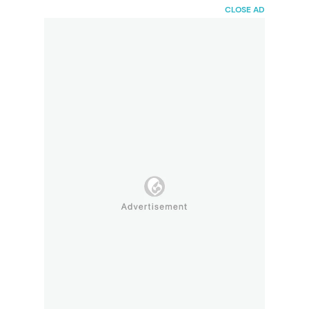
HaiBunda
CLOSE AD