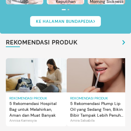
USG
Keputihan
Morning Sickness
KE HALAMAN BUNDAPEDIA
REKOMENDASI PRODUK
REKOMENDASI PRODUK
REKOMENDASI PRODUK
5 Rekomendasi Hospital
5 Rekomendasi Plump Lip
Bag untuk Melahirkan,
Oil yang Sedang Tren, Bikin
Aman dan Muat Banyak
Bibir Tampak Lebih Penuh
Annisa Karnesyia
Amira Salsabila
dan Berkilau