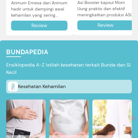
Asi Booster kapsul Mom
Anmum Emesa dari Anmum
Uung praktis dan efektif
hadir untuk dampingi awal
meningkatkan produksi ASI
kehamilan yang sering
Bunda untuk Si Kecil. Simak
diiringi dengan mual dan
Review
Review
review lengkapnya di sini.
muntah. Simak reviewnya di
sini.
BUNDAPEDIA
Ensiklopedia A-Z istilah kesehatan terkait Bunda dan Si
Kecil
Kesehatan Kehamilan