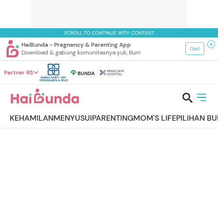
SCROLL TO CONTINUE WITH CONTENT
HaiBunda - Pregnancy & Parenting App
Get
Download & gabung komunitasnya yuk, Bun!
Partner RS
KEHAMILAN
MENYUSUI
PARENTING
MOM'S LIFE
PILIHAN B