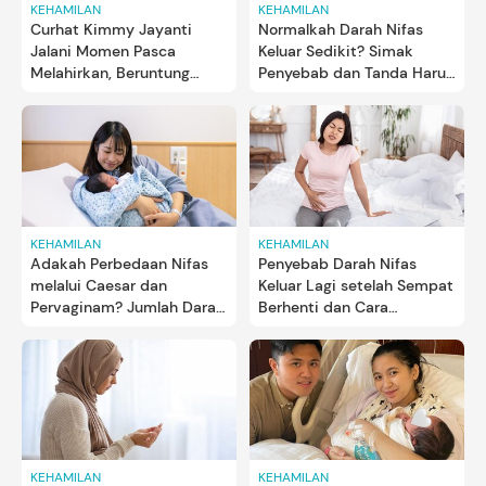
KEHAMILAN
KEHAMILAN
Curhat Kimmy Jayanti
Normalkah Darah Nifas
Jalani Momen Pasca
Keluar Sedikit? Simak
Melahirkan, Beruntung
Penyebab dan Tanda Harus
Miliki 2 Sosok Spesial Ini
ke Dokter
KEHAMILAN
KEHAMILAN
Adakah Perbedaan Nifas
Penyebab Darah Nifas
melalui Caesar dan
Keluar Lagi setelah Sempat
Pervaginam? Jumlah Darah
Berhenti dan Cara
hingga Rasa Nyeri
Mengatasinya
KEHAMILAN
KEHAMILAN