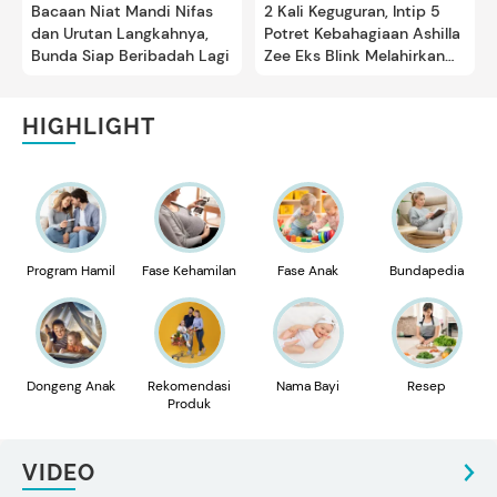
Bacaan Niat Mandi Nifas
2 Kali Keguguran, Intip 5
dan Urutan Langkahnya,
Potret Kebahagiaan Ashilla
Bunda Siap Beribadah Lagi
Zee Eks Blink Melahirkan
Anak Pertama
HIGHLIGHT
Program Hamil
Fase Kehamilan
Fase Anak
Bundapedia
Dongeng Anak
Rekomendasi
Nama Bayi
Resep
Produk
VIDEO