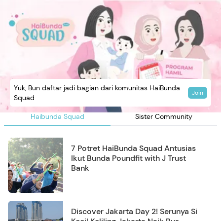
Yuk, Bun daftar jadi bagian dari komunitas HaiBunda
Join
Squad
Haibunda Squad
Sister Community
7 Potret HaiBunda Squad Antusias
Ikut Bunda Poundfit with J Trust
Bank
Discover Jakarta Day 2! Serunya Si