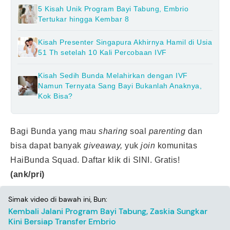
5 Kisah Unik Program Bayi Tabung, Embrio
Tertukar hingga Kembar 8
Kisah Presenter Singapura Akhirnya Hamil di Usia
51 Th setelah 10 Kali Percobaan IVF
Kisah Sedih Bunda Melahirkan dengan IVF
Namun Ternyata Sang Bayi Bukanlah Anaknya,
Kok Bisa?
Bagi Bunda yang mau
sharing
soal
parenting
dan
bisa dapat banyak
giveaway,
yuk
join
komunitas
HaiBunda Squad. Daftar klik
di SINI.
Gratis!
(ank/pri)
Simak video di bawah ini, Bun:
Kembali Jalani Program Bayi Tabung, Zaskia Sungkar
Kini Bersiap Transfer Embrio