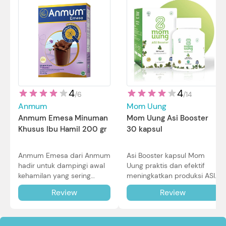
4
4
/
14
/
6
Mom Uung
Anmum
Mom Uung Asi Booster
Anmum Emesa Minuman
30 kapsul
Khusus Ibu Hamil 200 gr
Asi Booster kapsul Mom
Anmum Emesa dari Anmum
Uung praktis dan efektif
hadir untuk dampingi awal
meningkatkan produksi ASI
kehamilan yang sering
Bunda untuk Si Kecil. Simak
diiringi dengan mual dan
Review
Review
review lengkapnya di sini.
muntah. Simak reviewnya di
sini.