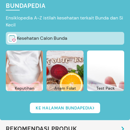
BUNDAPEDIA
Ensiklopedia A-Z istilah kesehatan terkait Bunda dan Si
Kecil
Kesehatan Calon Bunda
Keputihan
Asam Folat
Test Pack
KE HALAMAN BUNDAPEDIA
REKOMENDASI PRODUK