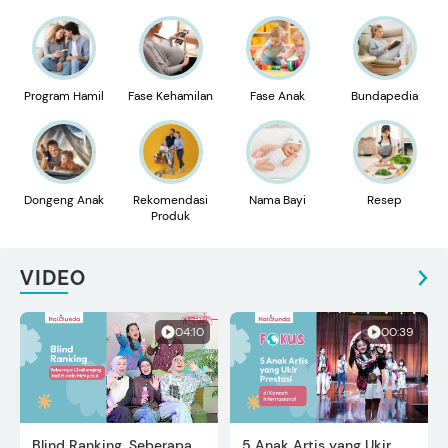
Program Hamil
Fase Kehamilan
Fase Anak
Bundapedia
Dongeng Anak
Rekomendasi
Nama Bayi
Resep
Produk
VIDEO
04:10
00:39
Blind Ranking, Seberapa
5 Anak Artis yang Ukir