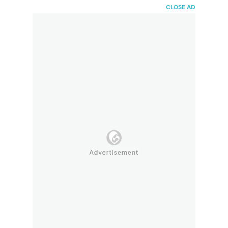
HaiBunda
CLOSE AD