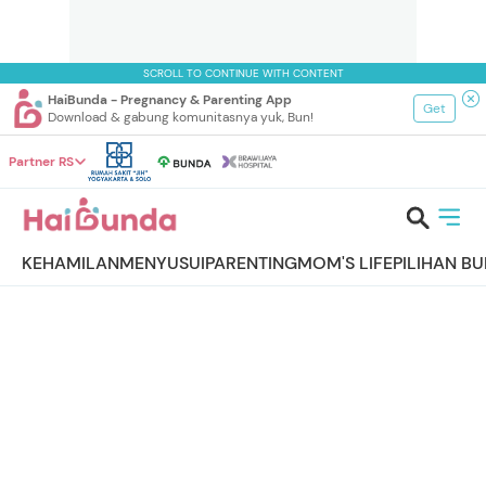
SCROLL TO CONTINUE WITH CONTENT
HaiBunda - Pregnancy & Parenting App
Get
Download & gabung komunitasnya yuk, Bun!
Partner RS
KEHAMILAN
MENYUSUI
PARENTING
MOM'S LIFE
PILIHAN B