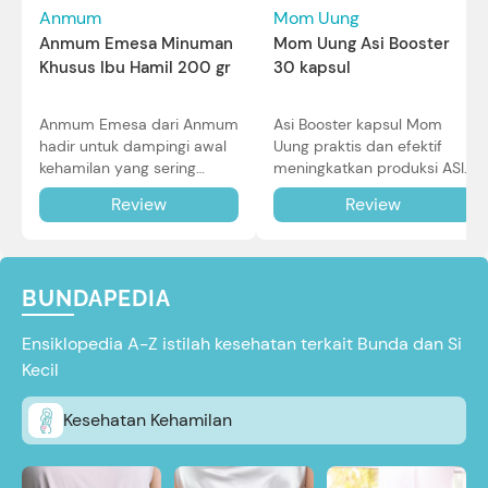
Mom Uung
Anmum
Mom Uung Asi Booster
Anmum Emesa Minuman
30 kapsul
Khusus Ibu Hamil 200 gr
Asi Booster kapsul Mom
Anmum Emesa dari Anmum
Uung praktis dan efektif
hadir untuk dampingi awal
meningkatkan produksi ASI
kehamilan yang sering
Bunda untuk Si Kecil. Simak
diiringi dengan mual dan
Review
Review
review lengkapnya di sini.
muntah. Simak reviewnya di
sini.
BUNDAPEDIA
Ensiklopedia A-Z istilah kesehatan terkait Bunda dan Si
Kecil
Kesehatan Kehamilan