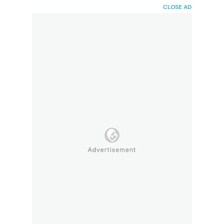
HaiBunda
CLOSE AD