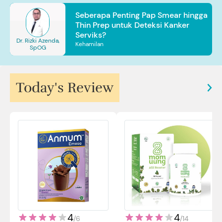
Seberapa Penting Pap Smear hingga
Thin Prep untuk Deteksi Kanker
Serviks?
Dr. Rizki Azenda,
Kehamilan
SpOG
Today's Review
4
4
/
14
/
6