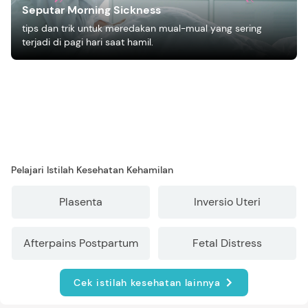
Seputar Morning Sickness
tips dan trik untuk meredakan mual-mual yang sering
terjadi di pagi hari saat hamil.
Pelajari Istilah Kesehatan Kehamilan
Plasenta
Inversio Uteri
Afterpains Postpartum
Fetal Distress
Cek istilah kesehatan lainnya