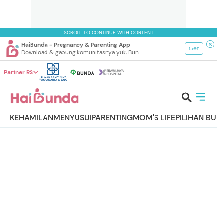
SCROLL TO CONTINUE WITH CONTENT
HaiBunda - Pregnancy & Parenting App
Get
Download & gabung komunitasnya yuk, Bun!
Partner RS
KEHAMILAN
MENYUSUI
PARENTING
MOM'S LIFE
PILIHAN B