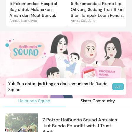
5 Rekomendasi Hospital
5 Rekomendasi Plump Lip
Bag untuk Melahirkan,
Oil yang Sedang Tren, Bikin
Aman dan Muat Banyak
Bibir Tampak Lebih Penuh
Annisa Karnesyia
Amira Salsabila
dan Berkilau
Yuk, Bun daftar jadi bagian dari komunitas HaiBunda
Join
Squad
Haibunda Squad
Sister Community
7 Potret HaiBunda Squad Antusias
Ikut Bunda Poundfit with J Trust
Bank