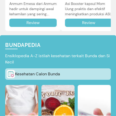
Asi Booster kapsul Mom
Anmum Emesa dari Anmum
Uung praktis dan efektif
hadir untuk dampingi awal
meningkatkan produksi ASI
kehamilan yang sering
Bunda untuk Si Kecil. Simak
diiringi dengan mual dan
Review
Review
review lengkapnya di sini.
muntah. Simak reviewnya di
sini.
BUNDAPEDIA
Ensiklopedia A-Z istilah kesehatan terkait Bunda dan Si
Kecil
Kesehatan Calon Bunda