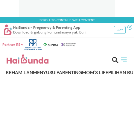
SCROLL TO CONTINUE WITH CONTENT
HaiBunda - Pregnancy & Parenting App
Get
Download & gabung komunitasnya yuk, Bun!
Partner RS
KEHAMILAN
MENYUSUI
PARENTING
MOM'S LIFE
PILIHAN B