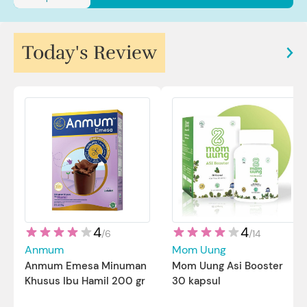
Today's Review
4
4
/
14
/
6
Mom Uung
Anmum
Mom Uung Asi Booster
Anmum Emesa Minuman
30 kapsul
Khusus Ibu Hamil 200 gr