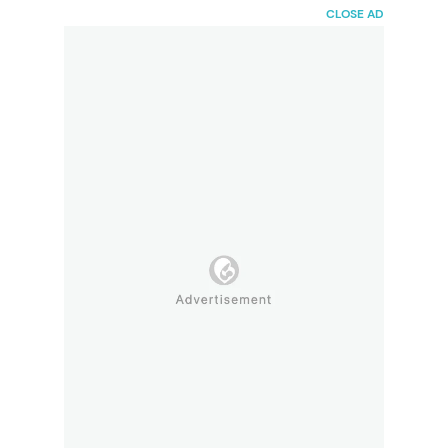
HaiBunda
CLOSE AD