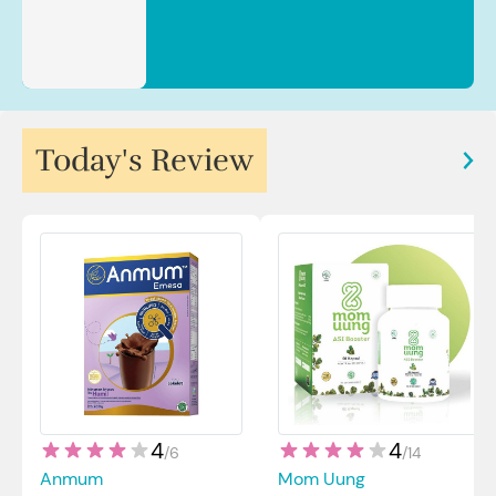
Sp.JP(K). MARS
Today's Review
4
4
/
14
/
6
Mom Uung
Anmum