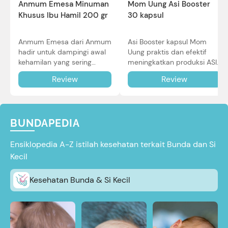
Mom Uung Asi Booster
Anmum Emesa Minuman
30 kapsul
Khusus Ibu Hamil 200 gr
Asi Booster kapsul Mom
Anmum Emesa dari Anmum
Uung praktis dan efektif
hadir untuk dampingi awal
meningkatkan produksi ASI
kehamilan yang sering
Bunda untuk Si Kecil. Simak
diiringi dengan mual dan
Review
Review
review lengkapnya di sini.
muntah. Simak reviewnya di
sini.
BUNDAPEDIA
Ensiklopedia A-Z istilah kesehatan terkait Bunda dan Si
Kecil
Kesehatan Bunda & Si Kecil