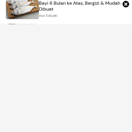
Bayi 6 Bulan ke Atas, Bergizi & Mudah
Dibuat
Asri Ediyati
KEHAMILAN
12 Film Indonesia Tentang Ibu Hamil dan
Kisah Melahirkan Mengurus Bayi, Bagus
Sarat Makna
Amrikh Palupi
MOM'S LIFE
Ciri Orang EQ Tinggi saat Menghadapi
Orang yang Bersikap Tidak Sopan
Amira Salsabila
PARENTING
9 Contoh Gambar Tema Kemerdekaan
Indonesia untuk Lomba Mewarnai Anak
HUT RI 17 Agustus
Annisa Karnesyia