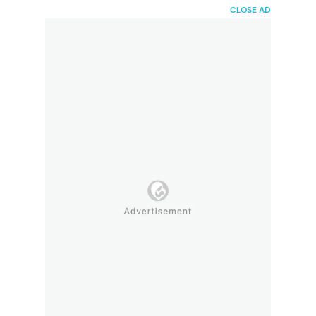
HaiBunda
CLOSE AD