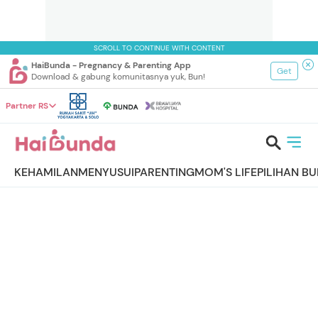
SCROLL TO CONTINUE WITH CONTENT
HaiBunda - Pregnancy & Parenting App
Get
Download & gabung komunitasnya yuk, Bun!
Partner RS
KEHAMILAN
MENYUSUI
PARENTING
MOM'S LIFE
PILIHAN B