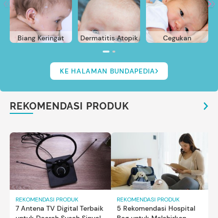
Biang Keringat
Dermatitis Atopik
Cegukan
KE HALAMAN BUNDAPEDIA
REKOMENDASI PRODUK
REKOMENDASI PRODUK
REKOMENDASI PRODUK
7 Antena TV Digital Terbaik
5 Rekomendasi Hospital
untuk Daerah Susah Sinyal,
Bag untuk Melahirkan,