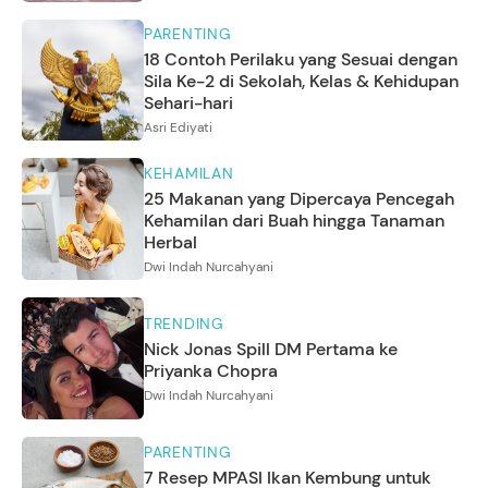
PARENTING
18 Contoh Perilaku yang Sesuai dengan
Sila Ke-2 di Sekolah, Kelas & Kehidupan
Sehari-hari
Asri Ediyati
KEHAMILAN
25 Makanan yang Dipercaya Pencegah
Kehamilan dari Buah hingga Tanaman
Herbal
Dwi Indah Nurcahyani
TRENDING
Nick Jonas Spill DM Pertama ke
Priyanka Chopra
Dwi Indah Nurcahyani
PARENTING
7 Resep MPASI Ikan Kembung untuk