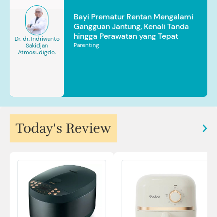
Bayi Prematur Rentan Mengalami
Gangguan Jantung, Kenali Tanda
hingga Perawatan yang Tepat
Dr. dr. Indriwanto
Parenting
Sakidjan
Atmosudigdo,
Sp.JP(K). MARS
Today's Review