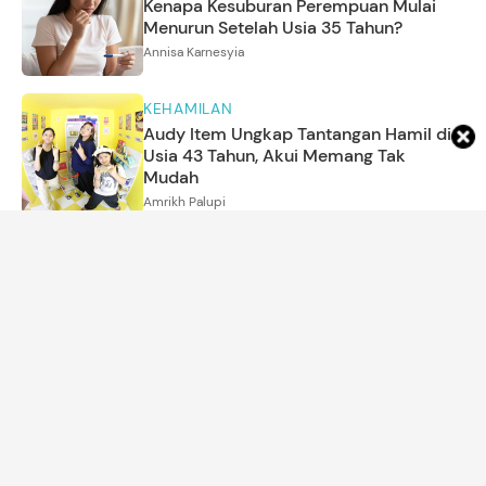
Kenapa Kesuburan Perempuan Mulai
Menurun Setelah Usia 35 Tahun?
Annisa Karnesyia
KEHAMILAN
Audy Item Ungkap Tantangan Hamil di
Usia 43 Tahun, Akui Memang Tak
Mudah
Amrikh Palupi
MOM'S LIFE
5 Ciri Kepribadian Orang yang Lebih
Suka Mandi di Malam Hari
Annisa Karnesyia
MOM'S LIFE
7 Tanda Kepribadian Orang Percaya Diri
dan Bermental Kuat, Tak Mudah Minder
Amira Salsabila