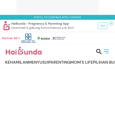
SCROLL TO CONTINUE WITH CONTENT
HaiBunda - Pregnancy & Parenting App
Get
Download & gabung komunitasnya yuk, Bun!
Partner RS
KEHAMILAN
MENYUSUI
PARENTING
MOM'S LIFE
PILIHAN B