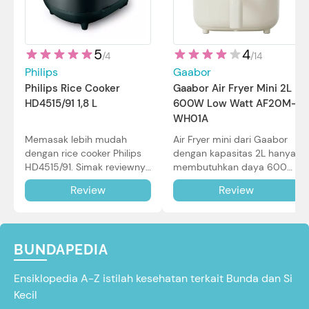
5
4
/
4
/
14
Philips
Gaabor
Philips Rice Cooker
Gaabor Air Fryer Mini 2L
HD4515/91 1,8 L
600W Low Watt AF20M-
WH01A
Memasak lebih mudah
Air Fryer mini dari Gaabor
dengan rice cooker Philips
dengan kapasitas 2L hanya
HD4515/91. Simak reviewnya
membutuhkan daya 600W
di sini.
dalam pemakaian. Simak
Review
Review
review selengkapnya di sini.
BUNDAPEDIA
Ensiklopedia A-Z istilah kesehatan terkait Bunda dan Si
Kecil