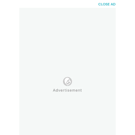
HaiBunda
CLOSE AD